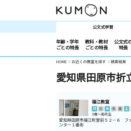
公文式学習
年齢・学年
教科・教材
公文式
ごとの特長
ごとの特長
特長
HOME
お近くの教室を探す
検索結果
愛知県田原市折
福江教室
月
火
水
木
金
土
3歳～高校生
愛知県田原市福江町堂前５２－６ フ
ンター１番街