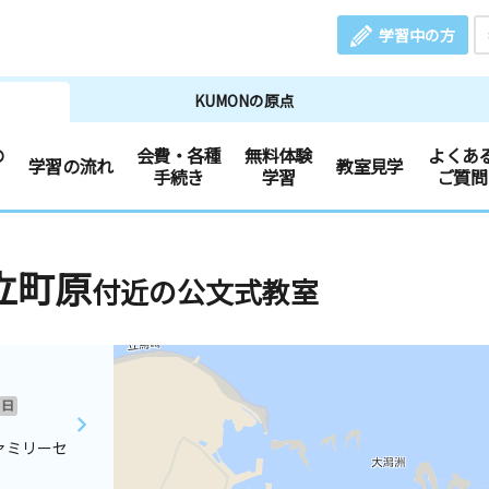
学習中の方
KUMONの原点
の
会費・各種
無料体験
よくあ
学習の流れ
教室見学
手続き
学習
ご質問
立町原
付近の公文式教室
日
ァミリーセ