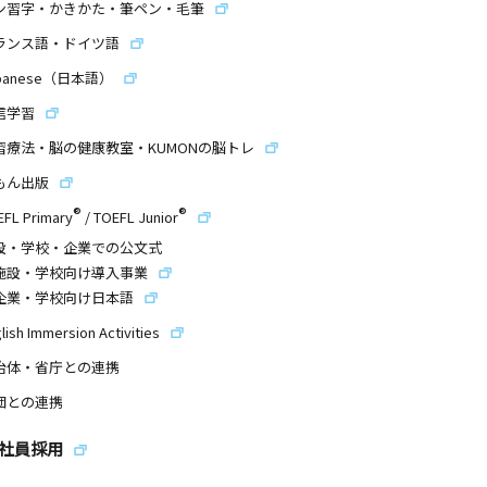
ン習字・かきかた・筆ペン・毛筆
ランス語・ドイツ語
panese（日本語）
信学習
習療法・脳の健康教室・KUMONの脳トレ
もん出版
®
®
EFL Primary
/
TOEFL Junior
設・学校・企業での公文式
施設・学校向け導入事業
企業・学校向け日本語
lish Immersion Activities
治体・省庁との連携
団との連携
社員採用