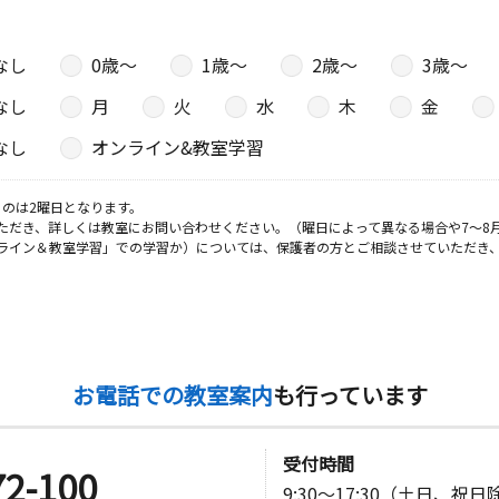
なし
0歳〜
1歳〜
2歳〜
3歳〜
なし
月
火
水
木
金
なし
オンライン&教室学習
のは2曜日となります。
ただき、詳しくは教室にお問い合わせください。（曜日によって異なる場合や7～8
ライン＆教室学習」での学習か）については、保護者の方とご相談させていただき
お電話での教室案内
も行っています
受付時間
72-100
9:30～17:30（土日、祝