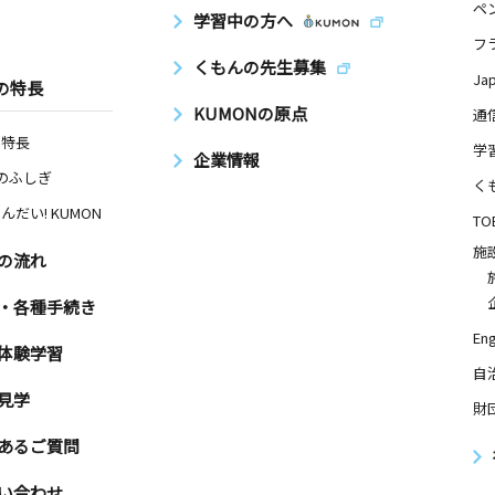
ペ
学習中の方へ
フ
くもんの先生募集
Ja
の特長
KUMONの原点
通
の特長
学
企業情報
Nのふしぎ
く
んだい! KUMON
TO
施
の流れ
・各種手続き
Eng
体験学習
自
見学
財
あるご質問
い合わせ