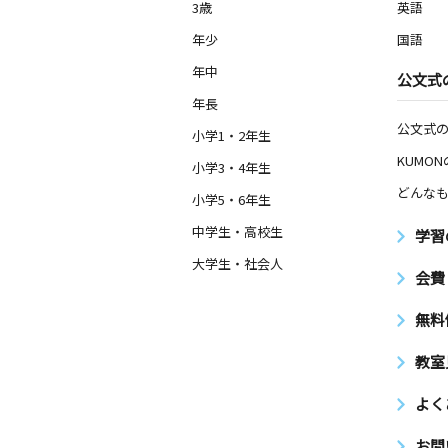
3歳
英語
年少
国語
年中
公文式
年長
公文式
小学1・2年生
KUMO
小学3・4年生
どんなも
小学5・6年生
中学生・高校生
学習
大学生・社会人
会費
無料
教室
よく
お問