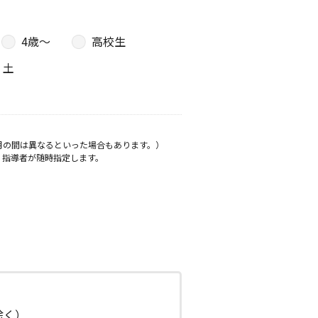
4歳〜
高校生
土
月の間は異なるといった場合もあります。）
、指導者が随時指定します。
日除く）