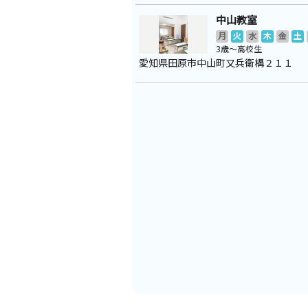
中山教室
月
火
水
木
金
土
3歳～高校生
愛知県田原市中山町又兵衛構２１１