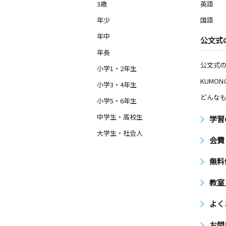
3歳
英語
年少
国語
年中
公文式
年長
公文式
小学1・2年生
KUMO
小学3・4年生
どんなも
小学5・6年生
中学生・高校生
学習
大学生・社会人
会費
無料
教室
よく
お問