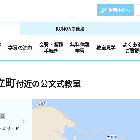
学習中の方
KUMONの原点
の
会費・各種
無料体験
よくあ
学習の流れ
教室見学
手続き
学習
ご質問
立町
付近の公文式教室
日
ァミリーセ