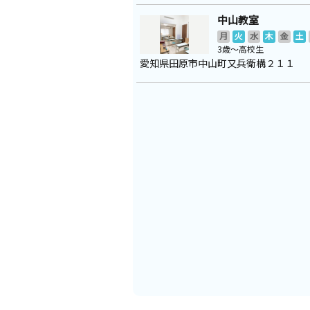
中山教室
月
火
水
木
金
土
3歳～高校生
愛知県田原市中山町又兵衛構２１１