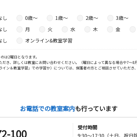
なし
0歳〜
1歳〜
2歳〜
3歳〜
なし
月
火
水
木
金
なし
オンライン&教室学習
のは2曜日となります。
ただき、詳しくは教室にお問い合わせください。（曜日によって異なる場合や7～8
ライン＆教室学習」での学習か）については、保護者の方とご相談させていただき
お電話での教室案内
も行っています
受付時間
72-100
9:30～17:30（土日、祝