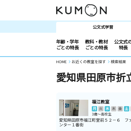
公文式学習
年齢・学年
教科・教材
公文式
ごとの特長
ごとの特長
特長
HOME
お近くの教室を探す
検索結果
愛知県田原市折
福江教室
月
火
水
木
金
土
3歳～高校生
愛知県田原市福江町堂前５２－６ フ
ンター１番街