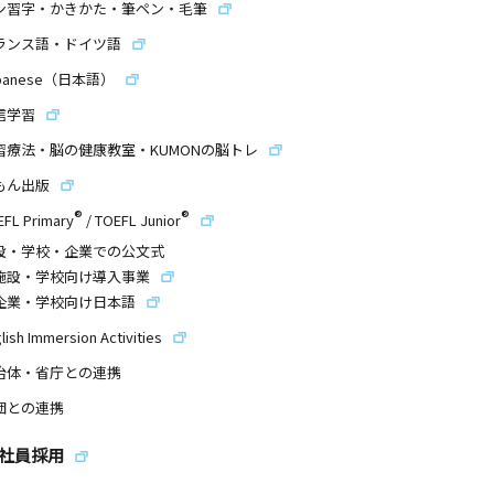
ン習字・かきかた・筆ペン・毛筆
ランス語・ドイツ語
panese（日本語）
信学習
習療法・脳の健康教室・KUMONの脳トレ
もん出版
®
®
EFL Primary
/
TOEFL Junior
設・学校・企業での公文式
施設・学校向け導入事業
企業・学校向け日本語
lish Immersion Activities
治体・省庁との連携
団との連携
社員採用