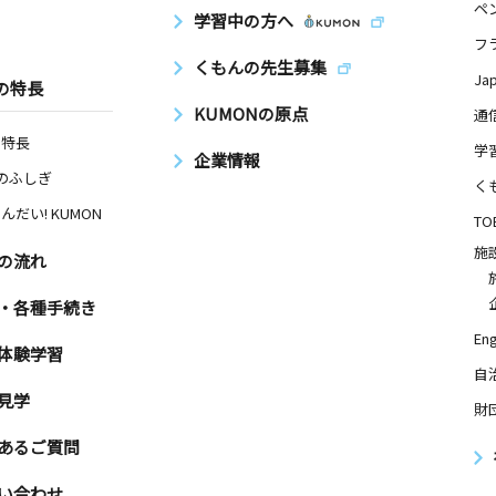
ペ
学習中の方へ
フ
くもんの先生募集
Ja
の特長
KUMONの原点
通
の特長
学
企業情報
Nのふしぎ
く
んだい! KUMON
TO
施
の流れ
・各種手続き
Eng
体験学習
自
見学
財
あるご質問
い合わせ