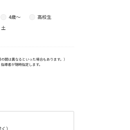
4歳〜
高校生
土
月の間は異なるといった場合もあります。）
、指導者が随時指定します。
日除く）