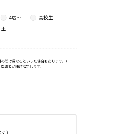
4歳〜
高校生
土
月の間は異なるといった場合もあります。）
、指導者が随時指定します。
日除く）