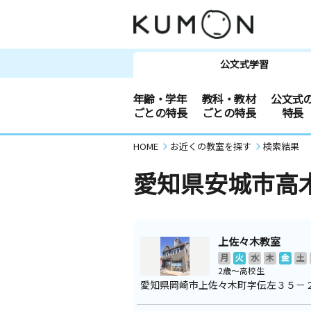
公文式学習
年齢・学年
教科・教材
公文式
ごとの特長
ごとの特長
特長
HOME
お近くの教室を探す
検索結果
愛知県安城市高
上佐々木教室
月
火
水
木
金
土
2歳～高校生
愛知県岡崎市上佐々木町字伝左３５－