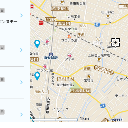
日
ボンヌモー
日
日
日
1km