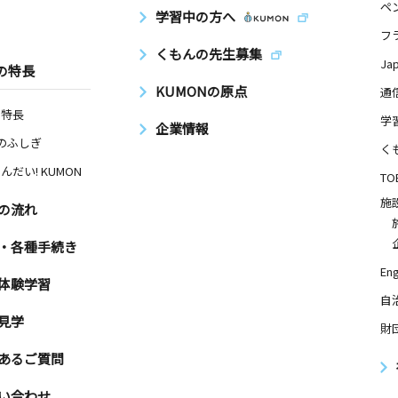
ペ
学習中の方へ
フ
くもんの先生募集
Ja
の特長
KUMONの原点
通
の特長
学
企業情報
Nのふしぎ
く
んだい! KUMON
TO
施
の流れ
・各種手続き
Eng
体験学習
自
見学
財
あるご質問
い合わせ