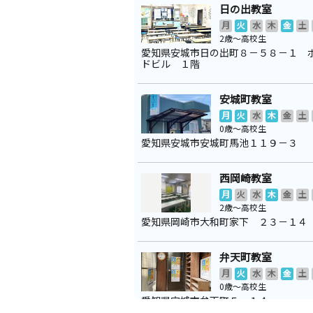
日の出教室
月
火
水
木
金
土
2歳～高校生
愛知県安城市日の出町８－５８－１ 
ドビル １階
安城町教室
月
火
水
木
金
土
0歳～高校生
愛知県安城市安城町馬池１１９－３
西岡崎教室
月
火
水
木
金
土
2歳～高校生
愛知県岡崎市大和町家下 ２３－１４
弁天町教室
月
火
水
木
金
土
0歳～高校生
愛知県安城市弁天町５－１４