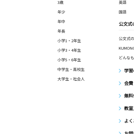
3歳
英語
年少
国語
年中
公文式
年長
公文式
小学1・2年生
KUMO
小学3・4年生
どんなも
小学5・6年生
中学生・高校生
学習
大学生・社会人
会費
無料
教室
よく
お問