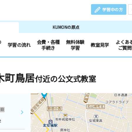
学習中の方
KUMONの原点
の
会費・各種
無料体験
よくあ
学習の流れ
教室見学
手続き
学習
ご質問
木町鳥居
付近の公文式教室
日
２