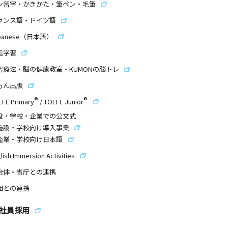
ン習字・かきかた・筆ペン・毛筆
ランス語・ドイツ語
panese（日本語）
信学習
習療法・脳の健康教室・KUMONの脳トレ
もん出版
®
®
EFL Primary
/
TOEFL Junior
設・学校・企業での公文式
施設・学校向け導入事業
企業・学校向け日本語
lish Immersion Activities
治体・省庁との連携
団との連携
社員採用