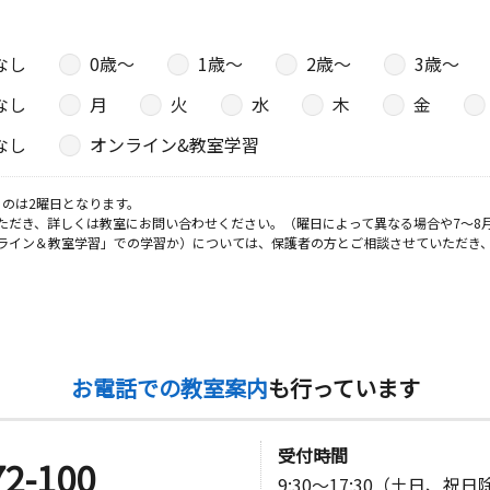
なし
0歳〜
1歳〜
2歳〜
3歳〜
なし
月
火
水
木
金
なし
オンライン&教室学習
のは2曜日となります。
ただき、詳しくは教室にお問い合わせください。（曜日によって異なる場合や7～8
ライン＆教室学習」での学習か）については、保護者の方とご相談させていただき
お電話での教室案内
も行っています
受付時間
72-100
9:30～17:30（土日、祝