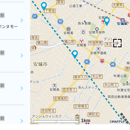
日
ボンヌモー
日
日
日
1km