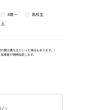
4歳〜
高校生
土
月の間は異なるといった場合もあります。）
、指導者が随時指定します。
日除く）