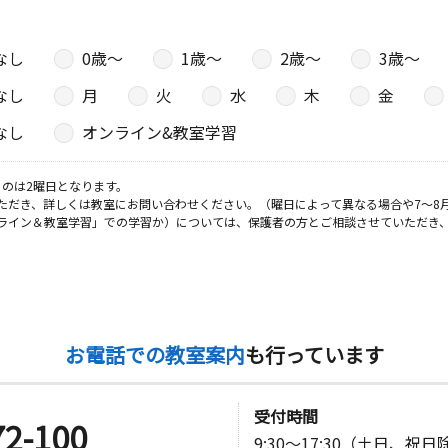
なし
0歳〜
1歳〜
2歳〜
3歳〜
日
なし
月
火
水
木
金
‐１０
なし
オンライン&教室学習
のは2曜日となります。
ただき、詳しくは教室にお問い合わせください。（曜日によって異なる場合や7～8
ライン＆教室学習」での学習か）については、保護者の方とご相談させていただき
お電話での教室案内
も行っています
受付時間
72-100
9:30～17:30（土日、祝