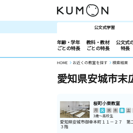
公文式学習
年齢・学年
教科・教材
公文式
ごとの特長
ごとの特長
特長
HOME
お近くの教室を探す
検索結果
愛知県安城市末
桜町小東教室
月
火
水
木
金
土
3歳～高校生
愛知県安城市御幸本町１１－２７ 第
３階