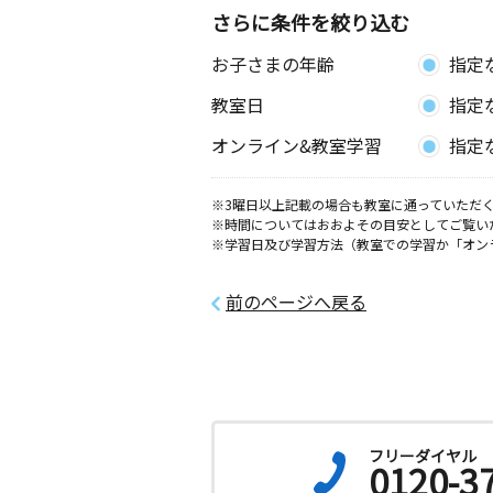
さらに条件を絞り込む
三河安城東教室
お子さまの年齢
指定
月
火
水
木
金
土
3歳～高校生
教室日
指定
愛知県安城市三河安城東町１丁目１６
オンライン&教室学習
指定
※3曜日以上記載の場合も教室に通っていただく
※時間についてはおおよその目安としてご覧い
※学習日及び学習方法（教室での学習か「オン
前のページへ戻る
フリーダイヤル
0120-3