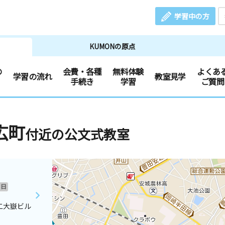
学習中の方
KUMONの原点
の
会費・各種
無料体験
よくあ
学習の流れ
教室見学
手続き
学習
ご質問
広町
付近の公文式教室
日
二大嶽ビル