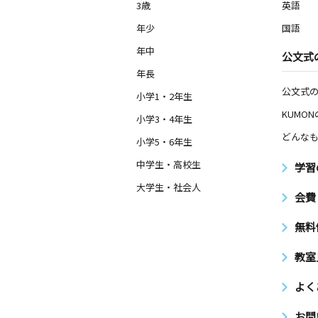
3歳
英語
年少
国語
年中
公文式
年長
公文式
小学1・2年生
KUMO
小学3・4年生
どんなも
小学5・6年生
中学生・高校生
学習
大学生・社会人
会費
無料
教室
よく
お問