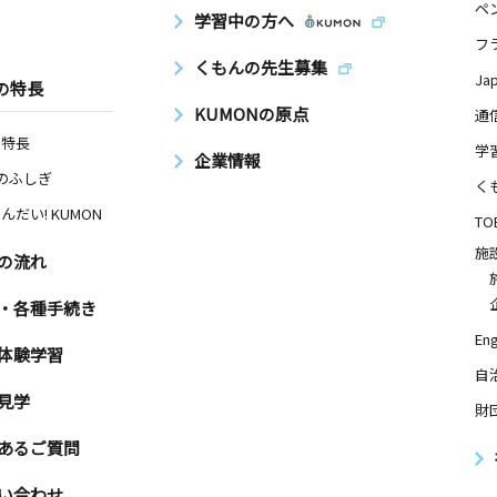
ペ
学習中の方へ
フ
くもんの先生募集
Ja
の特長
KUMONの原点
通
の特長
学
企業情報
Nのふしぎ
く
んだい! KUMON
TO
施
の流れ
・各種手続き
Eng
体験学習
自
見学
財
あるご質問
い合わせ