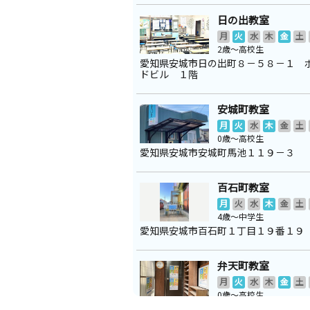
日の出教室
月
火
水
木
金
土
2歳～高校生
愛知県安城市日の出町８－５８－１ 
ドビル １階
安城町教室
月
火
水
木
金
土
0歳～高校生
愛知県安城市安城町馬池１１９－３
百石町教室
月
火
水
木
金
土
4歳～中学生
愛知県安城市百石町１丁目１９番１９
弁天町教室
月
火
水
木
金
土
0歳～高校生
愛知県安城市弁天町５－１４