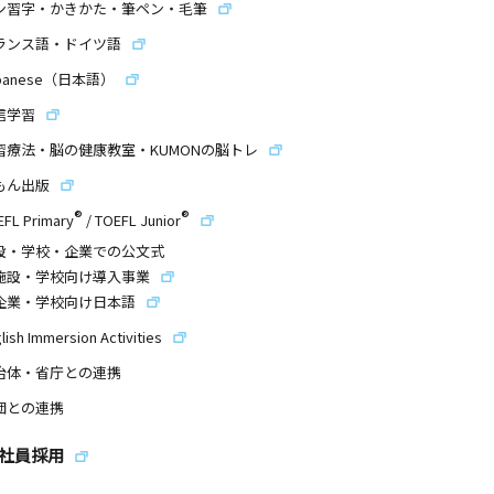
ン習字・かきかた・筆ペン・毛筆
ランス語・ドイツ語
panese（日本語）
信学習
習療法・脳の健康教室・KUMONの脳トレ
もん出版
®
®
EFL Primary
/
TOEFL Junior
設・学校・企業での公文式
施設・学校向け導入事業
企業・学校向け日本語
lish Immersion Activities
治体・省庁との連携
団との連携
社員採用