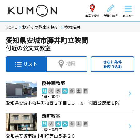
教室を探す
学習中の方
メニュー
HOME
お近くの教室を探す
検索結果
愛知県安城市藤井町立狭間
付近の公文式教室
さらに条件
地図
リスト
を絞り込む
桜井西教室
月
火
水
木
金
土
日
3歳～高校生
愛知県安城市桜井町桜西２丁目１３－８ 桜西公民館１階
西町教室
月
火
水
木
金
土
日
2歳～高校生
愛知県安城市姫小川町芝山５番２０