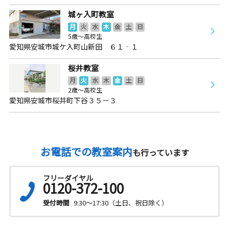
城ヶ入町教室
月
火
水
木
金
土
日
5歳～高校生
愛知県安城市城ケ入町山新田 ６１‐１
桜井教室
月
火
水
木
金
土
日
2歳～高校生
愛知県安城市桜井町下谷３５－３
お電話での教室案内
も行っています
フリーダイヤル
0120-372-100
受付時間
9:30～17:30（土日、祝日除く）