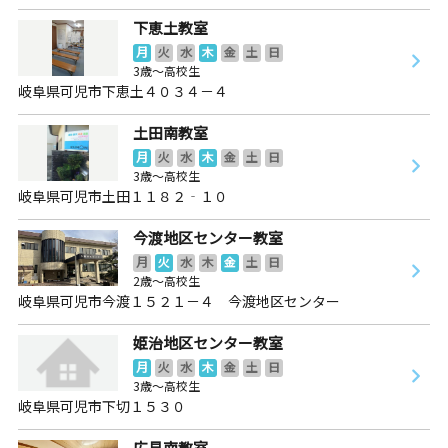
下恵土教室
月
火
水
木
金
土
日
3歳～高校生
岐阜県可児市下恵土４０３４－４
土田南教室
月
火
水
木
金
土
日
3歳～高校生
岐阜県可児市土田１１８２‐１０
今渡地区センター教室
月
火
水
木
金
土
日
2歳～高校生
岐阜県可児市今渡１５２１－４ 今渡地区センター
姫治地区センター教室
月
火
水
木
金
土
日
3歳～高校生
岐阜県可児市下切１５３０
広見南教室