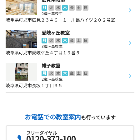
月
火
水
木
金
土
日
0歳～高校生
岐阜県可児市広見２３４６－１ 川島ハイツ２０２号室
愛岐ヶ丘教室
月
火
水
木
金
土
日
3歳～高校生
岐阜県可児市愛岐ケ丘４丁目１９番５
帷子教室
月
火
水
木
金
土
日
2歳～高校生
岐阜県可児市長坂１丁目３５
お電話での教室案内
も行っています
フリーダイヤル
0120-372-100