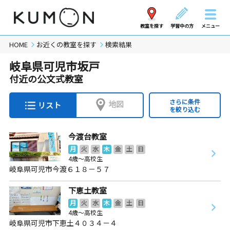
教室を探す
学習中の方
メニュー
HOME
お近くの教室を探す
検索結果
岐阜県可児市坂戸
付近の公文式教室
さらに条件
地図
リスト
を絞り込む
今渡台教室
月
火
水
木
金
土
日
4歳～高校生
岐阜県可児市今渡６１８－５７
下恵土教室
月
火
水
木
金
土
日
4歳～高校生
岐阜県可児市下恵土４０３４－４