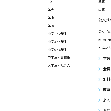
3歳
英語
年少
国語
年中
公文式
年長
公文式
小学1・2年生
KUMO
小学3・4年生
どんなも
小学5・6年生
中学生・高校生
学習
大学生・社会人
会費
無料
教室
よく
お問