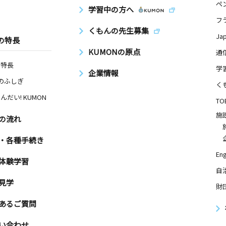
ペ
学習中の方へ
フ
くもんの先生募集
Ja
の特長
KUMONの原点
通
の特長
学
企業情報
Nのふしぎ
く
んだい! KUMON
TO
施
の流れ
・各種手続き
Eng
体験学習
自
見学
財
あるご質問
い合わせ