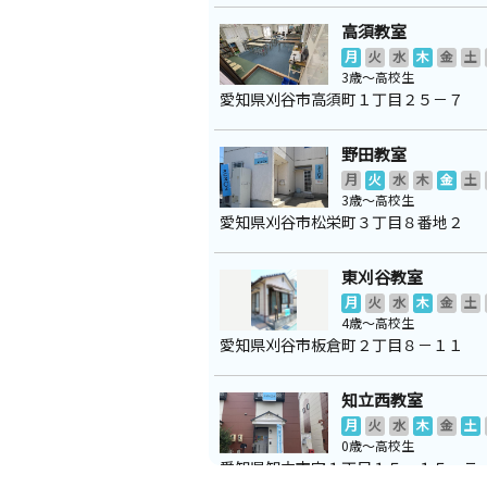
高須教室
月
火
水
木
金
土
3歳～高校生
愛知県刈谷市高須町１丁目２５－７
野田教室
月
火
水
木
金
土
3歳～高校生
愛知県刈谷市松栄町３丁目８番地２
東刈谷教室
月
火
水
木
金
土
4歳～高校生
愛知県刈谷市板倉町２丁目８－１１
知立西教室
月
火
水
木
金
土
0歳～高校生
愛知県知立市宝１丁目１５－１５ ラ
棟１０５