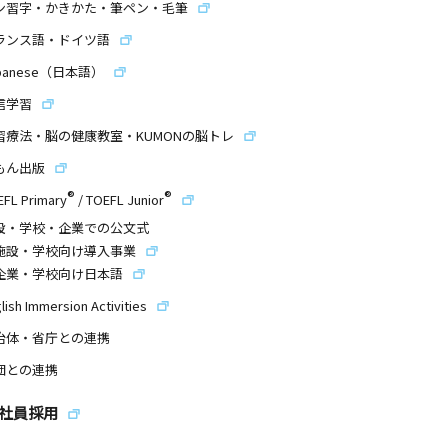
ン習字・かきかた・筆ペン・毛筆
ランス語・ドイツ語
panese（日本語）
信学習
習療法・脳の健康教室・KUMONの脳トレ
もん出版
®
®
EFL Primary
/
TOEFL Junior
設・学校・企業での公文式
施設・学校向け導入事業
企業・学校向け日本語
lish Immersion Activities
治体・省庁との連携
団との連携
社員採用