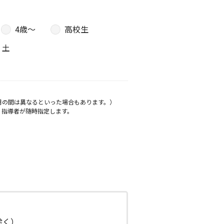
4歳〜
高校生
土
月の間は異なるといった場合もあります。）
、指導者が随時指定します。
日除く）