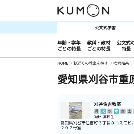
公文式学習
年齢・学年
教科・教材
公文式
ごとの特長
ごとの特長
特長
HOME
お近くの教室を探す
検索結果
愛知県刈谷市重
刈谷住吉教室
月
火
水
木
金
土
3歳～高校生
愛知県刈谷市住吉町３丁目８コスモビ
２０２号室