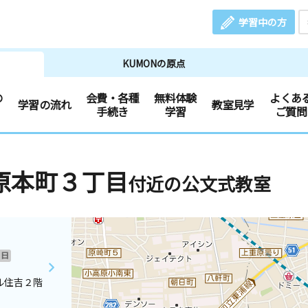
学習中の方
KUMONの原点
の
会費・各種
無料体験
よくあ
学習の流れ
教室見学
手続き
学習
ご質問
原本町３丁目
付近の公文式教室
日
ル住吉２階