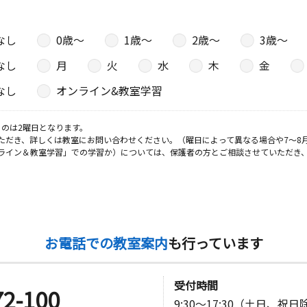
なし
0歳〜
1歳〜
2歳〜
3歳〜
なし
月
火
水
木
金
なし
オンライン&教室学習
のは2曜日となります。
ただき、詳しくは教室にお問い合わせください。（曜日によって異なる場合や7～8
ライン＆教室学習」での学習か）については、保護者の方とご相談させていただき
お電話での教室案内
も行っています
受付時間
72-100
9:30～17:30（土日、祝