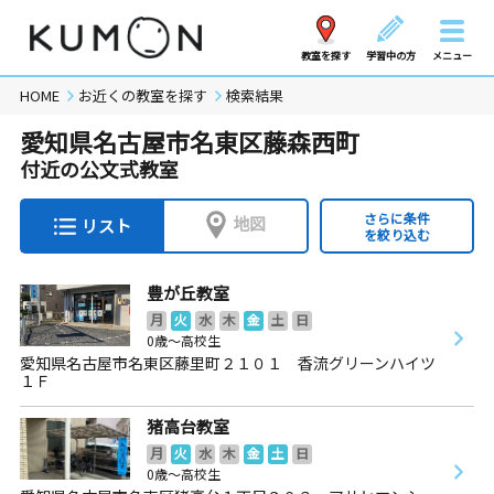
教室を探す
学習中の方
メニュー
HOME
お近くの教室を探す
検索結果
愛知県名古屋市名東区藤森西町
付近の公文式教室
さらに条件
地図
リスト
を絞り込む
豊が丘教室
月
火
水
木
金
土
日
0歳～高校生
愛知県名古屋市名東区藤里町２１０１ 香流グリーンハイツ
１Ｆ
猪高台教室
月
火
水
木
金
土
日
0歳～高校生