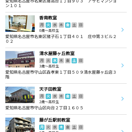
愛知県名古屋市名東区猪高台１丁目９０３ アサヒマンショ
ン１０１
香南教室
月
火
水
木
金
土
日
0歳～高校生
愛知県名古屋市名東区猪子石１丁目４０１ 庄中第３ビル２
０２
清水屋藤ヶ丘教室
月
火
水
木
金
土
日
3歳～高校生
愛知県名古屋市守山区森孝東１丁目５０９清水屋藤ヶ丘店３
階
天子田教室
月
火
水
木
金
土
日
2歳～高校生
愛知県名古屋市守山区向台２丁目１６０５
藤が丘駅前教室
月
火
水
木
金
土
日