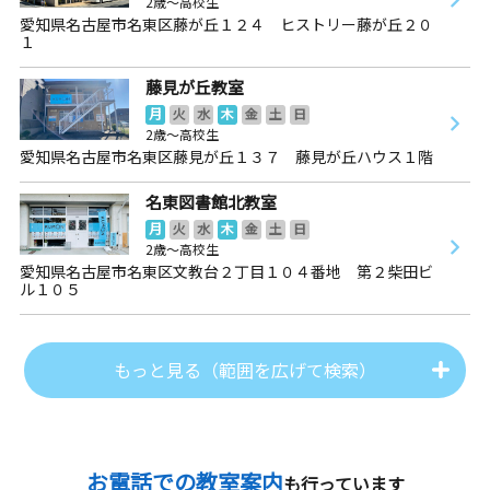
2歳～高校生
愛知県名古屋市名東区藤が丘１２４ ヒストリー藤が丘２０
１
藤見が丘教室
月
火
水
木
金
土
日
2歳～高校生
愛知県名古屋市名東区藤見が丘１３７ 藤見が丘ハウス１階
名東図書館北教室
月
火
水
木
金
土
日
2歳～高校生
愛知県名古屋市名東区文教台２丁目１０４番地 第２柴田ビ
ル１０５
もっと見る（範囲を広げて検索）
お電話での教室案内
も行っています