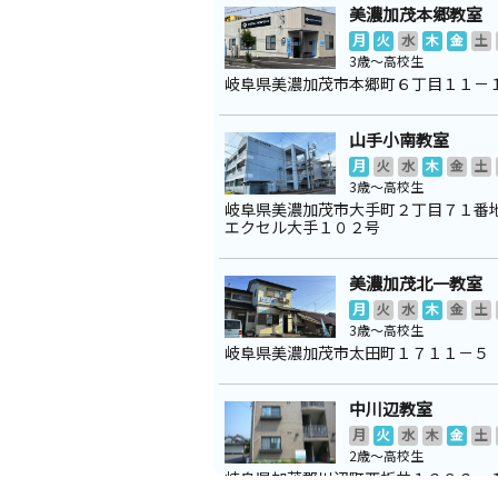
美濃加茂本郷教室
月
火
水
木
金
土
3歳～高校生
岐阜県美濃加茂市本郷町６丁目１１－
山手小南教室
月
火
水
木
金
土
3歳～高校生
岐阜県美濃加茂市大手町２丁目７１番
エクセル大手１０２号
美濃加茂北一教室
月
火
水
木
金
土
3歳～高校生
岐阜県美濃加茂市太田町１７１１－５
中川辺教室
月
火
水
木
金
土
2歳～高校生
岐阜県加茂郡川辺町西栃井１２８２－
ズコート２０１号室