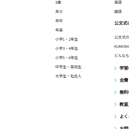
3歳
英語
年少
国語
年中
公文式
年長
公文式
小学1・2年生
KUMO
小学3・4年生
どんなも
小学5・6年生
中学生・高校生
学習
大学生・社会人
会費
無料
教室
よく
お問