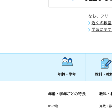
岐阜県関市弥生町３丁目４－３
なお、フリ
上恵土教室
近くの教室
月
火
水
木
金
土
3歳～高校生
学習に関す
岐阜県可児郡御嵩町上恵土５１４
年齢・学年
教科・教
年齢・学年ごとの特長
教科・
0～2歳
算数・