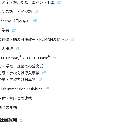
ン習字・かきかた・筆ペン・毛筆
ランス語・ドイツ語
panese（日本語）
信学習
習療法・脳の健康教室・KUMONの脳トレ
もん出版
®
®
EFL Primary
/
TOEFL Junior
設・学校・企業での公文式
施設・学校向け導入事業
企業・学校向け日本語
lish Immersion Activities
治体・省庁との連携
団との連携
社員採用