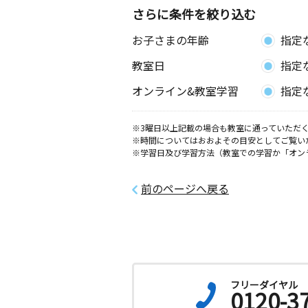
さらに条件を絞り込む
下米田教室
お子さまの年齢
指定
月
火
水
木
金
土
3歳～高校生
教室日
指定
岐阜県美濃加茂市下米田町西脇４３０
オンライン&教室学習
指定
川合地区センター
月
火
水
木
金
土
※3曜日以上記載の場合も教室に通っていただく
※時間についてはおおよその目安としてご覧い
2歳～高校生
※学習日及び学習方法（教室での学習か「オン
岐阜県可児市川合北２丁目１４ 川合
ー
前のページへ戻る
円保通り教室
月
火
水
木
金
土
3歳～中学生
岐阜県関市円保通１丁目７‐２６
関桜ケ丘教室
フリーダイヤル
0120-3
月
火
水
木
金
土
2歳～高校生