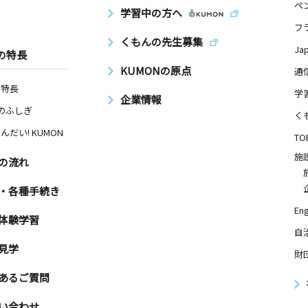
ペ
学習中の方へ
フ
くもんの先生募集
Ja
の特長
KUMONの原点
通
の特長
学
企業情報
Nのふしぎ
く
んだい! KUMON
TO
施
の流れ
・各種手続き
Eng
体験学習
自
見学
財
あるご質問
い合わせ