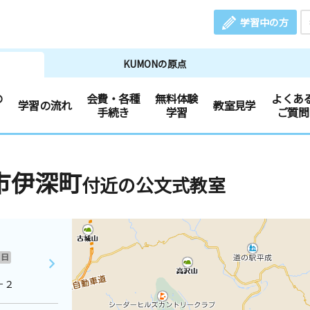
学習中の方
KUMONの原点
の
会費・各種
無料体験
よくあ
学習の流れ
教室見学
手続き
学習
ご質問
市伊深町
付近の公文式教室
日
－２