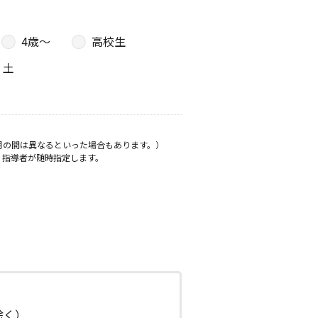
4歳〜
高校生
土
月の間は異なるといった場合もあります。）
、指導者が随時指定します。
日除く）