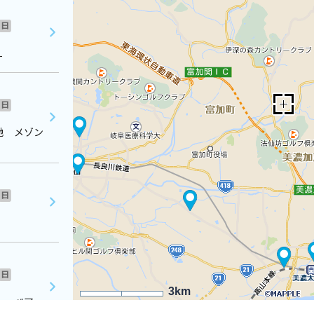
日
１
日
地 メゾン
日
日
3km
１ ベアー