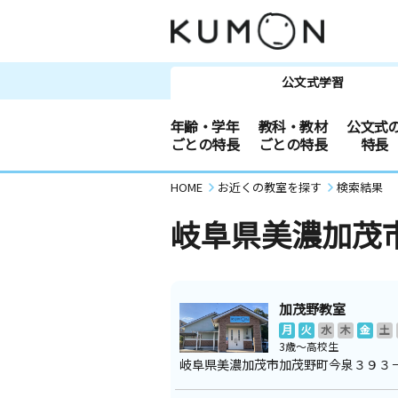
公文式学習
年齢・学年
教科・教材
公文式
ごとの特長
ごとの特長
特長
HOME
お近くの教室を探す
検索結果
岐阜県美濃加茂
加茂野教室
月
火
水
木
金
土
3歳～高校生
岐阜県美濃加茂市加茂野町今泉３９３