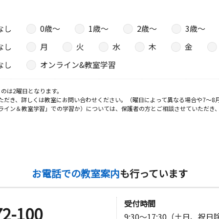
なし
0歳〜
1歳〜
2歳〜
3歳〜
日
なし
月
火
水
木
金
－３
なし
オンライン&教室学習
教室
日
のは2曜日となります。
ただき、詳しくは教室にお問い合わせください。（曜日によって異なる場合や7～8
ライン＆教室学習」での学習か）については、保護者の方とご相談させていただき
地区センタ
日
お電話での教室案内
も行っています
受付時間
72-100
日
9:30～17:30（土日、祝