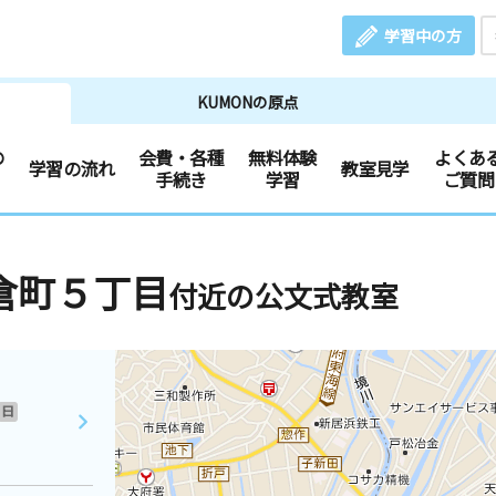
学習中の方
KUMONの原点
の
会費・各種
無料体験
よくあ
学習の流れ
教室見学
手続き
学習
ご質問
倉町５丁目
付近の公文式教室
日