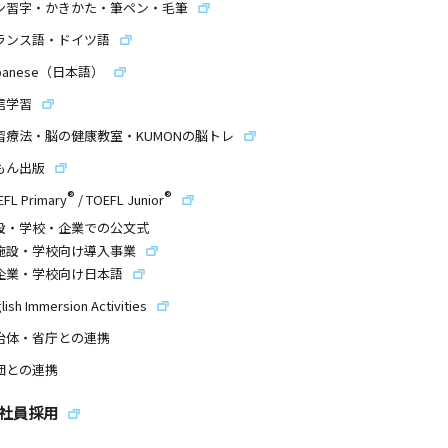
ン習字・かきかた・筆ペン・毛筆
ランス語・ドイツ語
panese（日本語）
信学習
習療法・脳の健康教室・KUMONの脳トレ
もん出版
®
®
EFL Primary
/
TOEFL Junior
設・学校・企業での公文式
施設・学校向け導入事業
企業・学校向け日本語
lish Immersion Activities
治体・省庁との連携
団との連携
社員採用