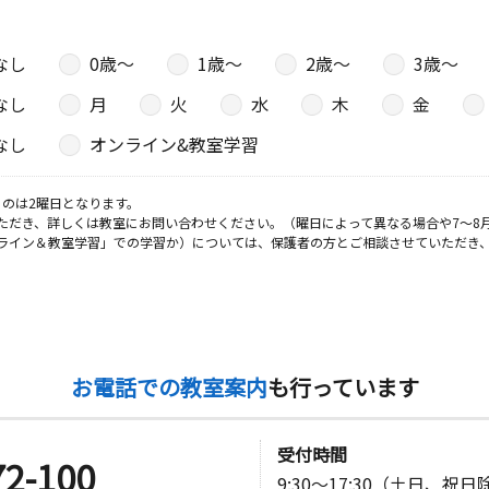
なし
0歳〜
1歳〜
2歳〜
3歳〜
なし
月
火
水
木
金
なし
オンライン&教室学習
のは2曜日となります。
ただき、詳しくは教室にお問い合わせください。（曜日によって異なる場合や7～8
ライン＆教室学習」での学習か）については、保護者の方とご相談させていただき
お電話での教室案内
も行っています
受付時間
72-100
9:30～17:30（土日、祝