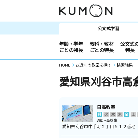
公文式学習
年齢・学年
教科・教材
公文式
ごとの特長
ごとの特長
特長
HOME
お近くの教室を探す
検索結果
愛知県刈谷市高
日高教室
月
火
水
木
金
土
3歳～高校生
愛知県刈谷市中手町２丁目５１２番地