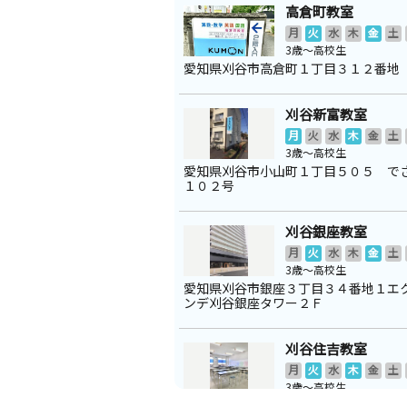
高倉町教室
月
火
水
木
金
土
3歳～高校生
愛知県刈谷市高倉町１丁目３１２番地
刈谷新富教室
月
火
水
木
金
土
3歳～高校生
愛知県刈谷市小山町１丁目５０５ で
１０２号
刈谷銀座教室
月
火
水
木
金
土
3歳～高校生
愛知県刈谷市銀座３丁目３４番地１エ
ンデ刈谷銀座タワー２Ｆ
刈谷住吉教室
月
火
水
木
金
土
3歳～高校生
愛知県刈谷市住吉町３丁目８コスモビ