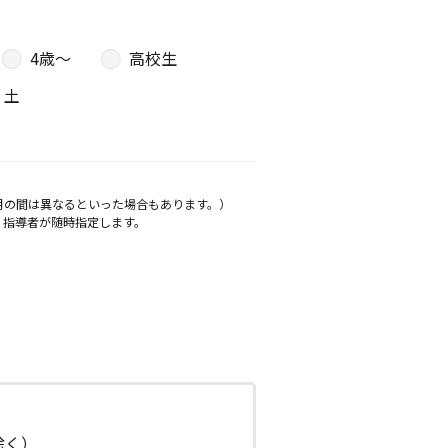
4歳〜
高校生
土
月の間は異なるといった場合もあります。）
、指導者が随時指定します。
日除く）