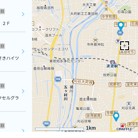
日
 ２Ｆ
日
さきハイツ
日
クセルグラ
日
1km
ル住吉２階