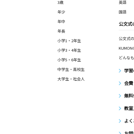
3歳
英語
年少
国語
年中
公文式
年長
公文式
小学1・2年生
KUMO
小学3・4年生
どんなも
小学5・6年生
中学生・高校生
学習
大学生・社会人
会費
無料
教室
よく
お問