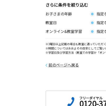
２０２号室
さらに条件を絞り込む
お子さまの年齢
指定
教室日
指定
オンライン&教室学習
指定
※3曜日以上記載の場合も教室に通っていただく
※時間についてはおおよその目安としてご覧い
※学習日及び学習方法（教室での学習か「オン
前のページへ戻る
フリーダイヤル
0120-3