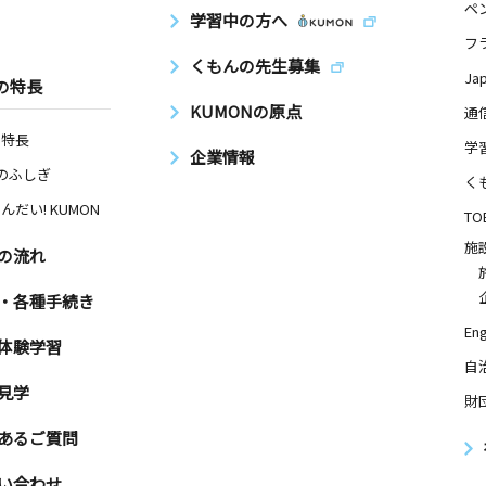
ペ
学習中の方へ
フ
くもんの先生募集
Ja
の特長
KUMONの原点
通
の特長
学
企業情報
Nのふしぎ
く
んだい! KUMON
TO
施
の流れ
・各種手続き
Eng
体験学習
自
見学
財
あるご質問
い合わせ