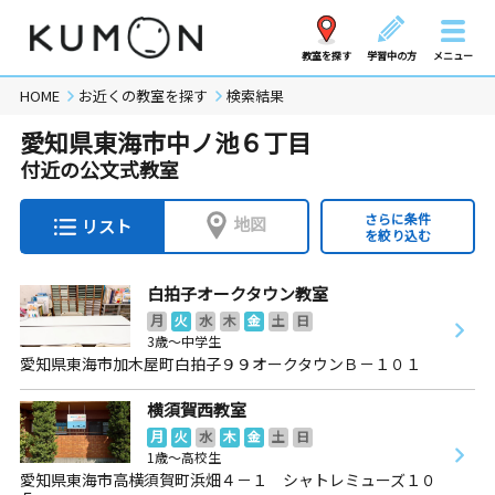
教室を探す
学習中の方
メニュー
HOME
お近くの教室を探す
検索結果
愛知県東海市中ノ池６丁目
付近の公文式教室
さらに条件
地図
リスト
を絞り込む
白拍子オークタウン教室
月
火
水
木
金
土
日
3歳～中学生
愛知県東海市加木屋町白拍子９９オークタウンＢ－１０１
横須賀西教室
月
火
水
木
金
土
日
1歳～高校生
愛知県東海市高横須賀町浜畑４－１ シャトレミューズ１０