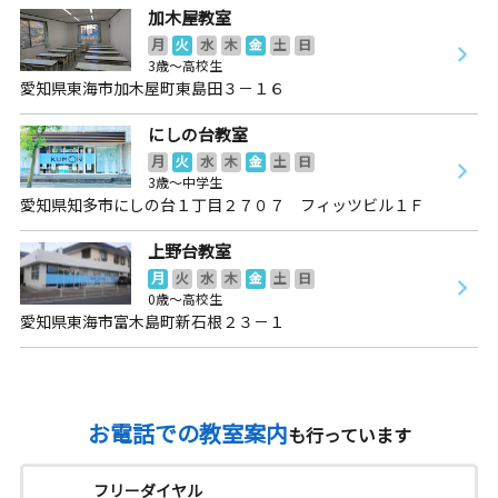
加木屋教室
月
火
水
木
金
土
日
3歳～高校生
愛知県東海市加木屋町東島田３－１６
にしの台教室
月
火
水
木
金
土
日
3歳～中学生
愛知県知多市にしの台１丁目２７０７ フィッツビル１Ｆ
上野台教室
月
火
水
木
金
土
日
0歳～高校生
愛知県東海市富木島町新石根２３－１
お電話での教室案内
も行っています
フリーダイヤル