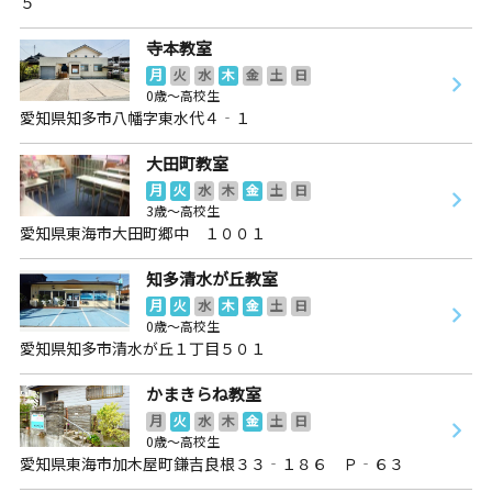
５
寺本教室
月
火
水
木
金
土
日
0歳～高校生
愛知県知多市八幡字東水代４‐１
大田町教室
月
火
水
木
金
土
日
3歳～高校生
愛知県東海市大田町郷中 １００１
知多清水が丘教室
月
火
水
木
金
土
日
0歳～高校生
愛知県知多市清水が丘１丁目５０１
かまきらね教室
月
火
水
木
金
土
日
0歳～高校生
愛知県東海市加木屋町鎌吉良根３３‐１８６ Ｐ‐６３