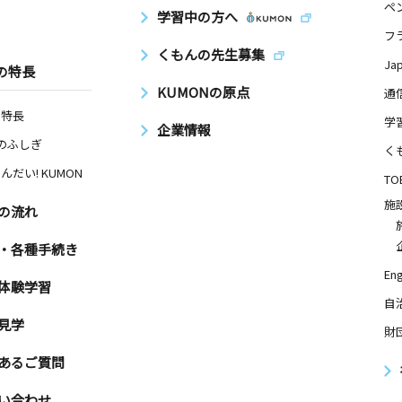
ペ
学習中の方へ
フ
くもんの先生募集
Ja
の特長
KUMONの原点
通
の特長
学
企業情報
Nのふしぎ
く
んだい! KUMON
TO
施
の流れ
・各種手続き
Eng
体験学習
自
見学
財
あるご質問
い合わせ