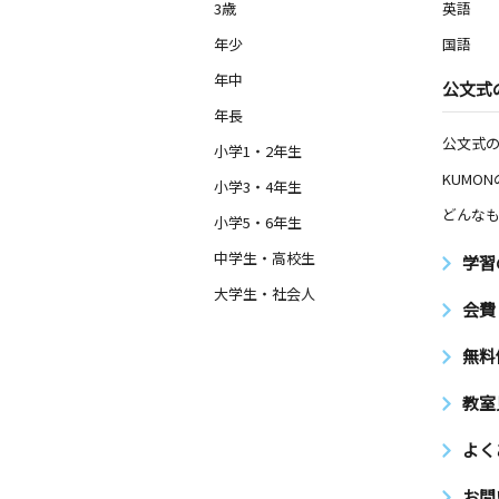
3歳
英語
年少
国語
年中
公文式
年長
公文式
小学1・2年生
KUMO
小学3・4年生
どんなも
小学5・6年生
中学生・高校生
学習
大学生・社会人
会費
無料
教室
よく
お問