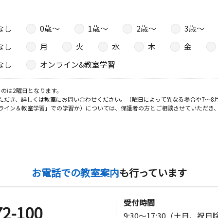
なし
0歳〜
1歳〜
2歳〜
3歳〜
なし
月
火
水
木
金
なし
オンライン&教室学習
のは2曜日となります。
ただき、詳しくは教室にお問い合わせください。（曜日によって異なる場合や7～8
ライン＆教室学習」での学習か）については、保護者の方とご相談させていただき
お電話での教室案内
も行っています
受付時間
72-100
9:30～17:30（土日、祝