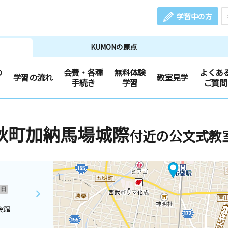
学習中の方
KUMONの原点
の
会費・各種
無料体験
よくあ
学習の流れ
教室見学
手続き
学習
ご質問
秋町加納馬場城際
付近の公文式教
日
会館