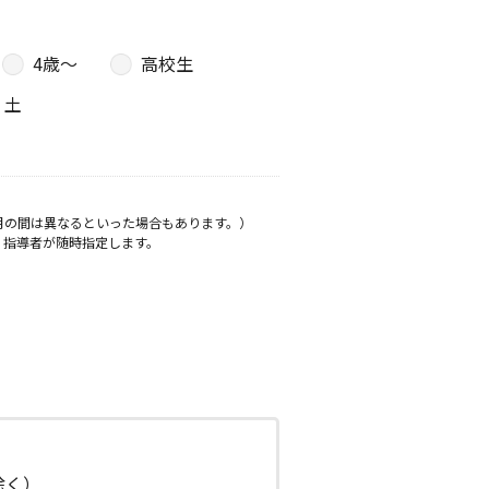
4歳〜
高校生
土
月の間は異なるといった場合もあります。）
、指導者が随時指定します。
日除く）