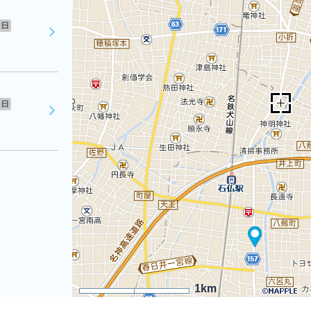
日
日
1km