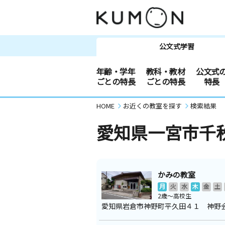
公文式学習
年齢・学年
教科・教材
公文式
ごとの特長
ごとの特長
特長
HOME
お近くの教室を探す
検索結果
愛知県一宮市千
かみの教室
月
火
水
木
金
土
2歳～高校生
愛知県岩倉市神野町平久田４１ 神野