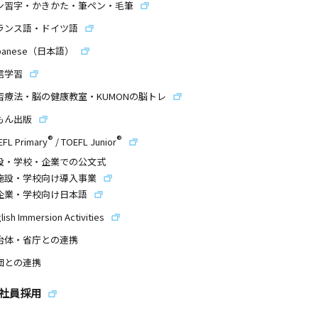
ン習字・かきかた・筆ペン・毛筆
ランス語・ドイツ語
panese（日本語）
信学習
習療法・脳の健康教室・KUMONの脳トレ
もん出版
®
®
EFL Primary
/
TOEFL Junior
設・学校・企業での公文式
施設・学校向け導入事業
企業・学校向け日本語
lish Immersion Activities
治体・省庁との連携
団との連携
社員採用