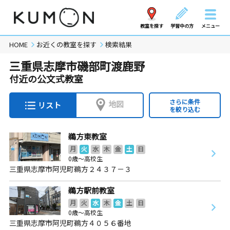
教室を探す
学習中の方
メニュー
HOME
お近くの教室を探す
検索結果
三重県志摩市磯部町渡鹿野
付近の公文式教室
さらに条件
地図
リスト
を絞り込む
鵜方東教室
月
火
水
木
金
土
日
0歳～高校生
三重県志摩市阿児町鵜方２４３７－３
鵜方駅前教室
月
火
水
木
金
土
日
0歳～高校生
三重県志摩市阿児町鵜方４０５６番地