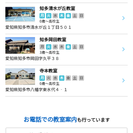
知多清水が丘教室
月
火
水
木
金
土
日
0歳～高校生
愛知県知多市清水が丘１丁目５０１
知多岡田教室
月
火
水
木
金
土
日
3歳～高校生
愛知県知多市岡田字久平３８
寺本教室
月
火
水
木
金
土
日
0歳～高校生
愛知県知多市八幡字東水代４‐１
お電話での教室案内
も行っています