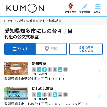
教室を探す
学習中の方
メニュー
HOME
お近くの教室を探す
検索結果
愛知県知多市にしの台４丁目
付近の公文式教室
さらに条件
地図
リスト
を絞り込む
新知教室
月
火
水
木
金
土
日
0歳～高校生
愛知県知多市新知東町３丁目１９－１９
にしの台教室
月
火
水
木
金
土
日
3歳～中学生
愛知県知多市にしの台１丁目２７０７ フィッツビル１Ｆ