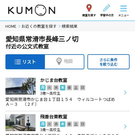
教室を探す
学習中の方
メニュー
HOME
お近くの教室を探す
検索結果
愛知県常滑市長峰三ノ切
付近の公文式教室
さらに条件
地図
リスト
を絞り込む
かじま台教室
月
火
水
木
金
土
日
3歳～高校生
愛知県常滑市かじま台１丁目１５４ ウィルコートつばめ
Ａ－３ （２Ｆ）
飛香台東教室
月
火
水
木
金
土
日
3歳～高校生