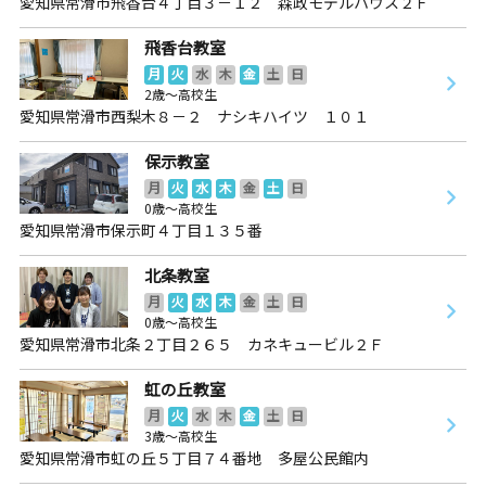
愛知県常滑市飛香台４丁目３－１２ 森政モデルハウス２Ｆ
飛香台教室
月
火
水
木
金
土
日
2歳～高校生
愛知県常滑市西梨木８－２ ナシキハイツ １０１
保示教室
月
火
水
木
金
土
日
0歳～高校生
愛知県常滑市保示町４丁目１３５番
北条教室
月
火
水
木
金
土
日
0歳～高校生
愛知県常滑市北条２丁目２６５ カネキュービル２Ｆ
虹の丘教室
月
火
水
木
金
土
日
3歳～高校生
愛知県常滑市虹の丘５丁目７４番地 多屋公民館内