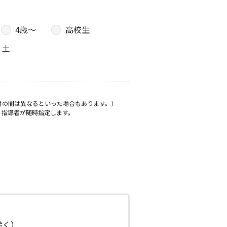
4歳〜
高校生
土
月の間は異なるといった場合もあります。）
、指導者が随時指定します。
日除く）