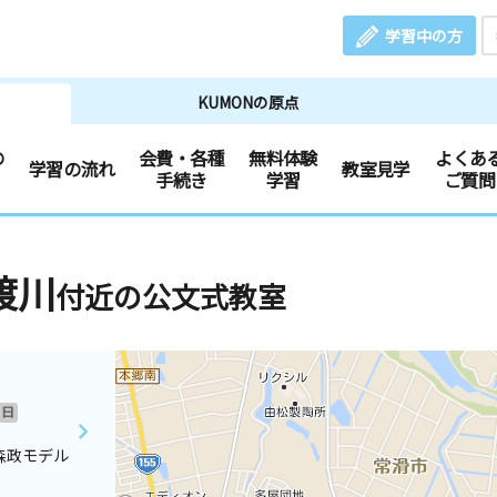
学習中の方
KUMONの原点
の
会費・各種
無料体験
よくあ
学習の流れ
教室見学
手続き
学習
ご質問
渡川
付近の公文式教室
日
森政モデル