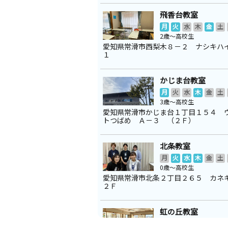
飛香台教室
月
火
水
木
金
土
2歳～高校生
愛知県常滑市西梨木８－２ ナシキハ
１
かじま台教室
月
火
水
木
金
土
3歳～高校生
愛知県常滑市かじま台１丁目１５４ 
トつばめ Ａ－３ （２Ｆ）
北条教室
月
火
水
木
金
土
0歳～高校生
愛知県常滑市北条２丁目２６５ カネ
２Ｆ
虹の丘教室
月
火
水
木
金
土