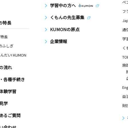
ペ
学習中の方へ
フ
くもんの先生募集
Ja
の特長
KUMONの原点
通
の特長
学
企業情報
Nのふしぎ
く
んだい! KUMON
TO
施
の流れ
・各種手続き
Eng
体験学習
自
見学
財
あるご質問
い合わせ