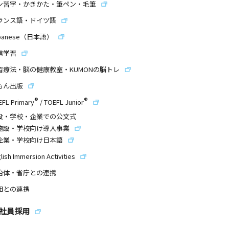
ン習字・かきかた・筆ペン・毛筆
ランス語・ドイツ語
panese（日本語）
信学習
習療法・脳の健康教室・KUMONの脳トレ
もん出版
®
®
EFL Primary
/
TOEFL Junior
設・学校・企業での公文式
施設・学校向け導入事業
企業・学校向け日本語
lish Immersion Activities
治体・省庁との連携
団との連携
社員採用