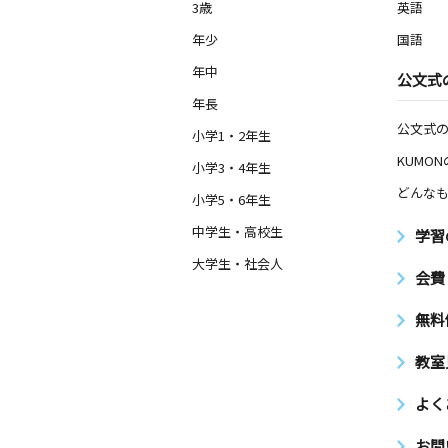
3歳
英語
年少
国語
年中
公文式
年長
公文式
小学1・2年生
KUMO
小学3・4年生
どんなも
小学5・6年生
中学生・高校生
学習
大学生・社会人
会費
無料
教室
よく
お問