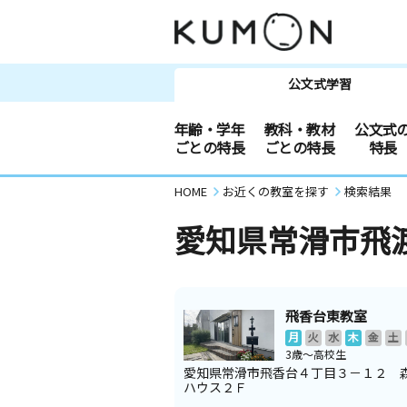
公文式学習
年齢・学年
教科・教材
公文式
ごとの特長
ごとの特長
特長
HOME
お近くの教室を探す
検索結果
愛知県常滑市飛
飛香台東教室
月
火
水
木
金
土
3歳～高校生
愛知県常滑市飛香台４丁目３－１２ 
ハウス２Ｆ