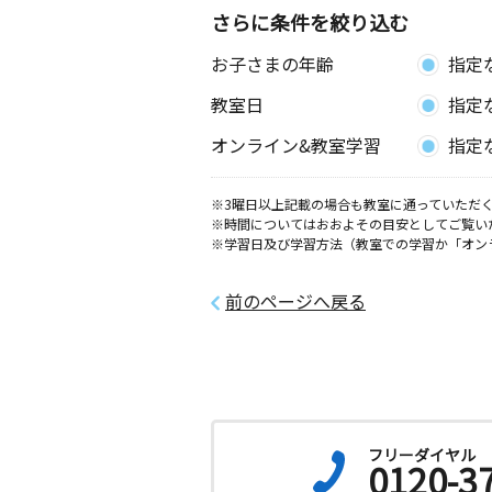
3歳～高校生
さらに条件を絞り込む
愛知県常滑市虹の丘５丁目７４番地 
内
お子さまの年齢
指定
教室日
指定
オンライン&教室学習
指定
※3曜日以上記載の場合も教室に通っていただく
※時間についてはおおよその目安としてご覧い
※学習日及び学習方法（教室での学習か「オン
前のページへ戻る
フリーダイヤル
0120-3