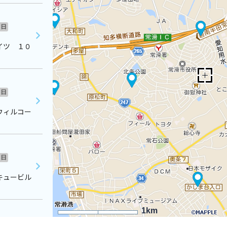
日
イツ １０
日
ウィルコー
日
キュービル
1km
日