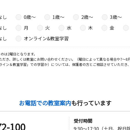
多屋公民館
なし
0歳〜
1歳〜
2歳〜
3歳〜
なし
月
火
水
木
金
なし
オンライン&教室学習
のは2曜日となります。
ただき、詳しくは教室にお問い合わせください。（曜日によって異なる場合や7～8
ライン＆教室学習」での学習か）については、保護者の方とご相談させていただき
お電話での教室案内
も行っています
受付時間
72-100
9:30～17:30（土日、祝