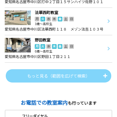
愛知県名古屋市中川区打中２丁目１５サンハイツ佐野１０１
法華西町教室
月
火
水
木
金
土
日
3歳～高校生
愛知県名古屋市中川区法華西町１１８ メゾン法吉１０３号
野田教室
月
火
水
木
金
土
日
0歳～高校生
愛知県名古屋市中川区野田１丁目２１１
もっと見る（範囲を広げて検索）
お電話での教室案内
も行っています
フリーダイヤル