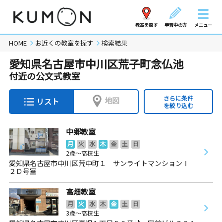
教室を探す
学習中の方
メニュー
HOME
お近くの教室を探す
検索結果
愛知県名古屋市中川区荒子町念仏池
付近の公文式教室
さらに条件
地図
リスト
を絞り込む
中郷教室
月
火
水
木
金
土
日
2歳～高校生
愛知県名古屋市中川区荒中町１ サンライトマンションⅠ
２Ｄ号室
高畑教室
月
火
水
木
金
土
日
3歳～高校生