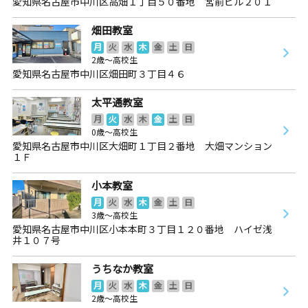
愛知県名古屋市中川区高畑１丁目５０番地 宮前ビル２０１
畑田教室
月
火
水
木
金
土
日
2歳～高校生
愛知県名古屋市中川区畑田町３丁目４６
太平通教室
月
火
水
木
金
土
日
0歳～高校生
愛知県名古屋市中川区大畑町１丁目２番地 大畑マンション
１Ｆ
小本教室
月
火
水
木
金
土
日
3歳～高校生
愛知県名古屋市中川区小本本町３丁目１２０番地 ハイゼ浅
井１０７号
うちなか教室
月
火
水
木
金
土
日
2歳～高校生