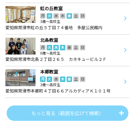
虹の丘教室
月
火
水
木
金
土
日
3歳～高校生
愛知県常滑市虹の丘５丁目７４番地 多屋公民館内
北条教室
月
火
水
木
金
土
日
0歳～高校生
愛知県常滑市北条２丁目２６５ カネキュービル２Ｆ
本郷教室
月
火
水
木
金
土
日
3歳～高校生
愛知県常滑市本郷町４丁目６６アルカディアＫ１０１号
もっと見る（範囲を広げて検索）