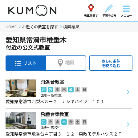
教室を探す
学習中の方
メニュー
HOME
お近くの教室を探す
検索結果
愛知県常滑市椎垂木
付近の公文式教室
さらに条件
地図
リスト
を絞り込む
飛香台教室
月
火
水
木
金
土
日
2歳～高校生
愛知県常滑市西梨木８－２ ナシキハイツ １０１
飛香台東教室
月
火
水
木
金
土
日
3歳～高校生
愛知県常滑市飛香台４丁目３－１２ 森政モデルハウス２Ｆ