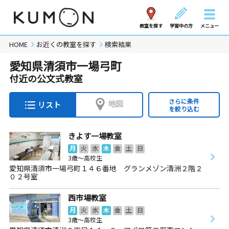
教室を探す
学習中の方
メニュー
HOME
お近くの教室を探す
検索結果
愛知県清須市一場弓町
付近の公文式教室
さらに条件
地図
リスト
を絞り込む
きよす一場教室
月
火
水
木
金
土
日
3歳～高校生
愛知県清須市一場弓町１４６番地 グランメゾン清洲２階２
０２号室
西市場教室
月
火
水
木
金
土
日
3歳～高校生