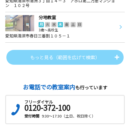
愛知県清須市清洲３丁目１４－３ アポロ第二万恵マンショ
ン １０２号
分地教室
月
火
水
木
金
土
日
3歳～高校生
愛知県清須市春日三番割１０５－１
もっと見る（範囲を広げて検索）
お電話での教室案内
も行っています
フリーダイヤル
0120-372-100
受付時間
9:30～17:30（土日、祝日除く）