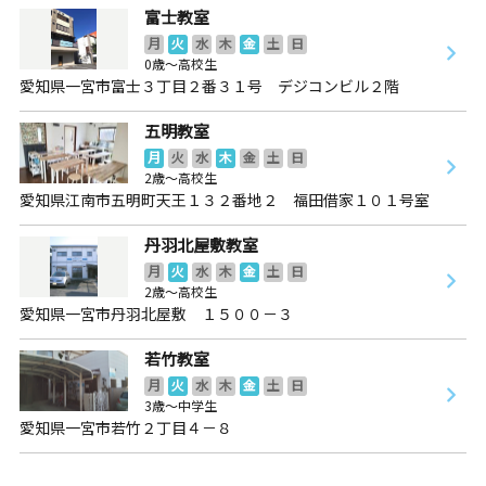
富士教室
月
火
水
木
金
土
日
0歳～高校生
愛知県一宮市富士３丁目２番３１号 デジコンビル２階
五明教室
月
火
水
木
金
土
日
2歳～高校生
愛知県江南市五明町天王１３２番地２ 福田借家１０１号室
丹羽北屋敷教室
月
火
水
木
金
土
日
2歳～高校生
愛知県一宮市丹羽北屋敷 １５００－３
若竹教室
月
火
水
木
金
土
日
3歳～中学生
愛知県一宮市若竹２丁目４－８