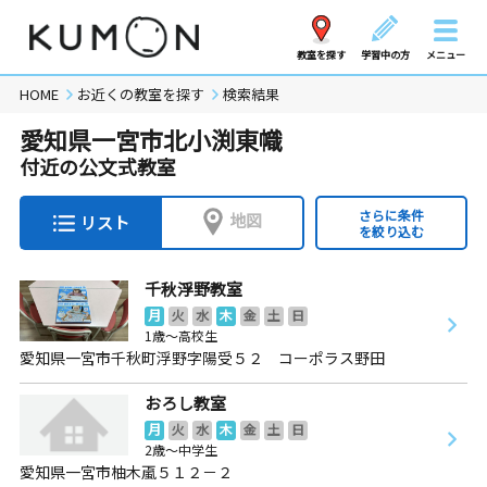
教室を探す
学習中の方
メニュー
HOME
お近くの教室を探す
検索結果
愛知県一宮市北小渕東幟
付近の公文式教室
さらに条件
地図
リスト
を絞り込む
千秋浮野教室
月
火
水
木
金
土
日
1歳～高校生
愛知県一宮市千秋町浮野字陽受５２ コーポラス野田
おろし教室
月
火
水
木
金
土
日
2歳～中学生
愛知県一宮市柚木颪５１２－２