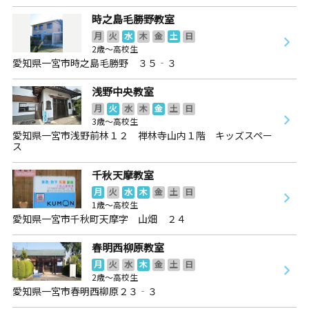
時之島毛勝野教室
月
火
水
木
金
土
日
2歳～高校生
愛知県一宮市時之島毛勝野 ３５‐３
浅野中央教室
月
火
水
木
金
土
日
3歳～高校生
愛知県一宮市浅野前林１２ 禅林寺山内１階 キッズスペー
ス
千秋天摩教室
月
火
水
木
金
土
日
1歳～高校生
愛知県一宮市千秋町天摩字 山畑 ２４
春明西柳原教室
月
火
水
木
金
土
日
2歳～高校生
愛知県一宮市春明西柳原２３‐３