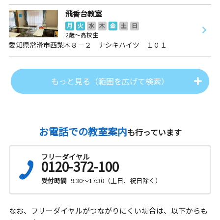
飛香台教室
月
火
水
木
金
土
日
2歳～高校生
愛知県常滑市西梨木８－２ ナシキハイツ １０１
もっと見る（範囲を広げて検索）
お電話での教室案内
も行っています
フリーダイヤル
0120-372-100
受付時間
9:30～17:30（土日、祝日除く）
なお、フリーダイヤルがつながりにくい場合は、以下からも