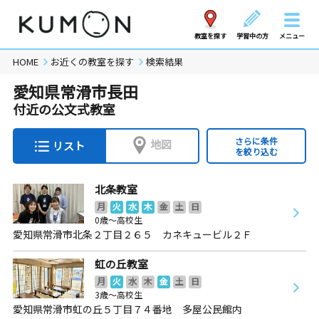
教室を探す
学習中の方
メニュー
HOME
お近くの教室を探す
検索結果
愛知県常滑市長田
付近の公文式教室
さらに条件
地図
リスト
を絞り込む
北条教室
月
火
水
木
金
土
日
0歳～高校生
愛知県常滑市北条２丁目２６５ カネキュービル２Ｆ
虹の丘教室
月
火
水
木
金
土
日
3歳～高校生
愛知県常滑市虹の丘５丁目７４番地 多屋公民館内