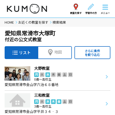
教室を探す
学習中の方
メニュー
HOME
お近くの教室を探す
検索結果
愛知県常滑市大塚町
付近の公文式教室
さらに条件
地図
リスト
を絞り込む
大野教室
月
火
水
木
金
土
日
0歳～高校生
愛知県常滑市金山字六治６８番地
三和教室
月
火
水
木
金
土
日
3歳～高校生
愛知県常滑市金山字平井３４‐３