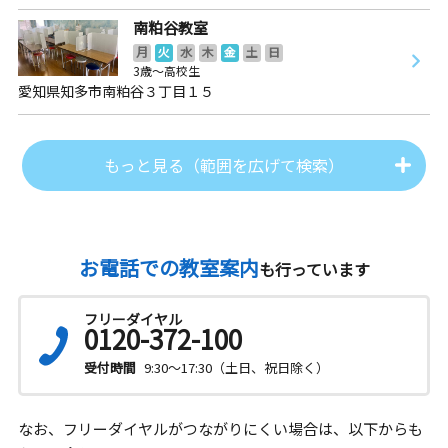
南粕谷教室
月
火
水
木
金
土
日
3歳～高校生
愛知県知多市南粕谷３丁目１５
もっと見る（範囲を広げて検索）
お電話での教室案内
も行っています
フリーダイヤル
0120-372-100
受付時間
9:30～17:30（土日、祝日除く）
なお、フリーダイヤルがつながりにくい場合は、以下からも