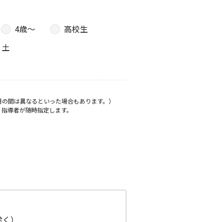
4歳〜
高校生
土
月の間は異なるといった場合もあります。）
、指導者が随時指定します。
日除く）