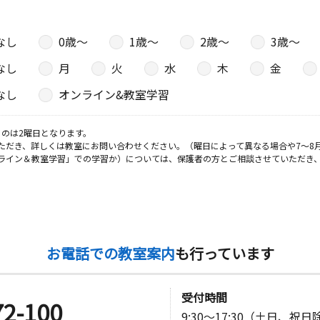
なし
0歳〜
1歳〜
2歳〜
3歳〜
なし
月
火
水
木
金
なし
オンライン&教室学習
のは2曜日となります。
ただき、詳しくは教室にお問い合わせください。（曜日によって異なる場合や7～8
ライン＆教室学習」での学習か）については、保護者の方とご相談させていただき
お電話での教室案内
も行っています
受付時間
72-100
9:30～17:30（土日、祝