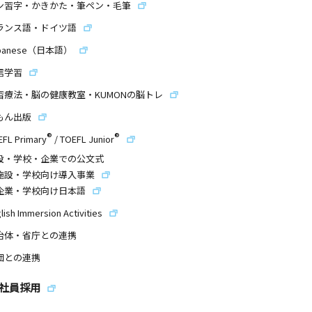
ン習字・かきかた・筆ペン・毛筆
ランス語・ドイツ語
panese（日本語）
信学習
習療法・脳の健康教室・KUMONの脳トレ
もん出版
®
®
EFL Primary
/
TOEFL Junior
設・学校・企業での公文式
施設・学校向け導入事業
企業・学校向け日本語
lish Immersion Activities
治体・省庁との連携
団との連携
社員採用