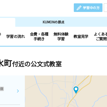
学習中の方
KUMONの原点
の
会費・各種
無料体験
よくあ
学習の流れ
教室見学
手続き
学習
ご質問
水町
付近の公文式教室
日