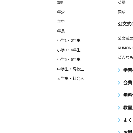
3歳
英語
年少
国語
年中
公文式
年長
公文式
小学1・2年生
KUMO
小学3・4年生
どんなも
小学5・6年生
中学生・高校生
学習
大学生・社会人
会費
無料
教室
よく
お問