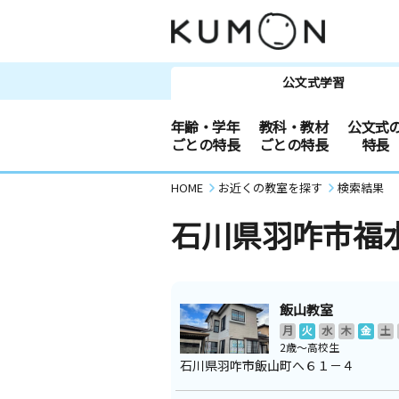
公文式学習
年齢・学年
教科・教材
公文式
ごとの特長
ごとの特長
特長
HOME
お近くの教室を探す
検索結果
石川県羽咋市福
飯山教室
月
火
水
木
金
土
2歳～高校生
石川県羽咋市飯山町へ６１－４