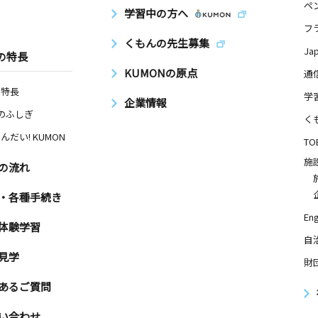
ペ
学習中の方へ
フ
くもんの先生募集
Ja
の特長
KUMONの原点
通
の特長
学
企業情報
Nのふしぎ
く
んだい! KUMON
TO
施
の流れ
・各種手続き
Eng
体験学習
自
見学
財
あるご質問
い合わせ