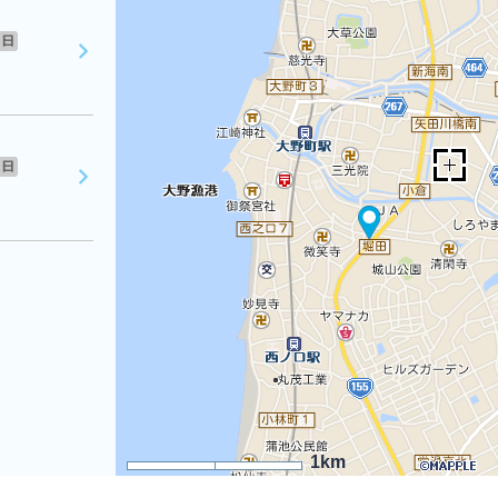
日
日
1km