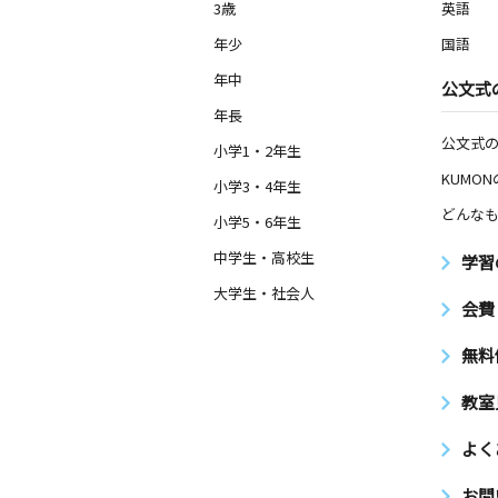
3歳
英語
年少
国語
年中
公文式
年長
公文式
小学1・2年生
KUMO
小学3・4年生
どんなも
小学5・6年生
中学生・高校生
学習
大学生・社会人
会費
無料
教室
よく
お問