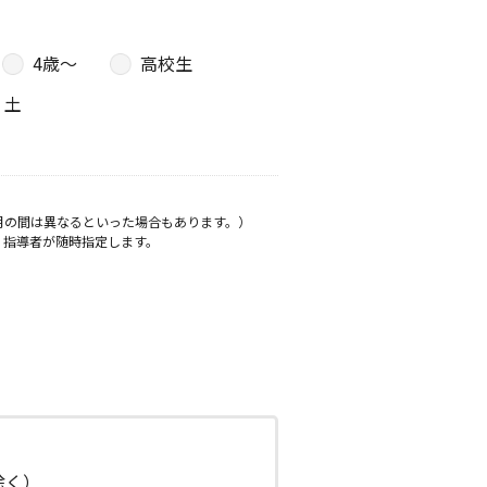
4歳〜
高校生
土
月の間は異なるといった場合もあります。）
、指導者が随時指定します。
日除く）