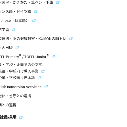
ン習字・かきかた・筆ペン・毛筆
ランス語・ドイツ語
panese（日本語）
信学習
習療法・脳の健康教室・KUMONの脳トレ
もん出版
®
®
EFL Primary
/
TOEFL Junior
設・学校・企業での公文式
施設・学校向け導入事業
企業・学校向け日本語
lish Immersion Activities
治体・省庁との連携
団との連携
社員採用