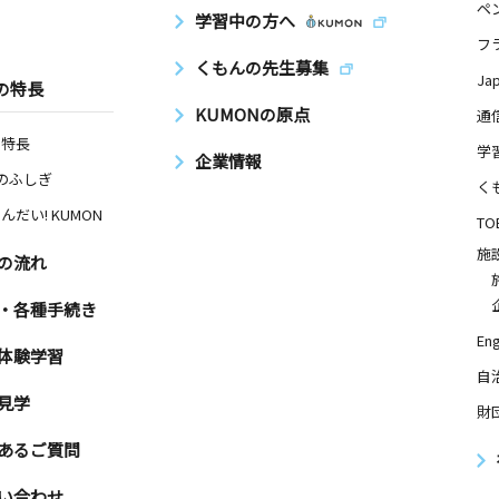
ペ
学習中の方へ
フ
くもんの先生募集
Ja
の特長
KUMONの原点
通
の特長
学
企業情報
Nのふしぎ
く
んだい! KUMON
TO
施
の流れ
・各種手続き
Eng
体験学習
自
見学
財
あるご質問
い合わせ