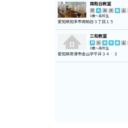
南粕谷教室
月
火
水
木
金
土
3歳～高校生
愛知県知多市南粕谷３丁目１５
三和教室
月
火
水
木
金
土
3歳～高校生
愛知県常滑市金山字平井３４‐３