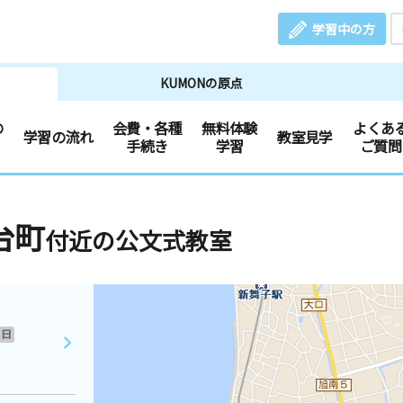
学習中の方
KUMONの原点
の
会費・各種
無料体験
よくあ
学習の流れ
教室見学
手続き
学習
ご質問
台町
付近の公文式教室
日