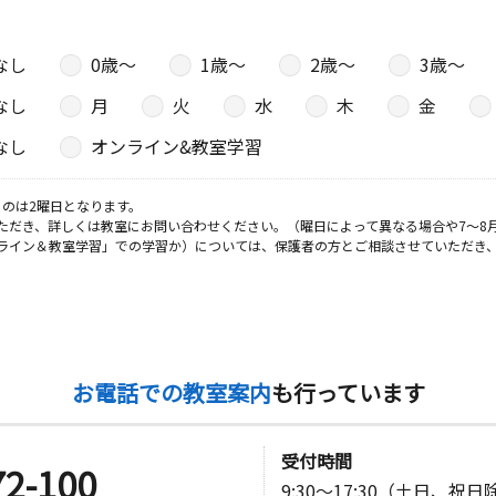
なし
0歳〜
1歳〜
2歳〜
3歳〜
なし
月
火
水
木
金
なし
オンライン&教室学習
のは2曜日となります。
ただき、詳しくは教室にお問い合わせください。（曜日によって異なる場合や7～8
ライン＆教室学習」での学習か）については、保護者の方とご相談させていただき
お電話での教室案内
も行っています
受付時間
72-100
9:30～17:30（土日、祝