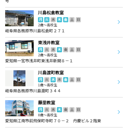
号
川島松倉教室
月
火
水
木
金
土
日
2歳～高校生
岐阜県各務原市川島松倉町２７１
東浅井教室
月
火
水
木
金
土
日
2歳～高校生
愛知県一宮市浅井町東浅井新開８－１
川島渡町教室
月
火
水
木
金
土
日
1歳～高校生
岐阜県各務原市川島渡町３４４
藤里教室
月
火
水
木
金
土
日
0歳～高校生
愛知県江南市前飛保町寺町７０－２ 丹慶ビル２階東