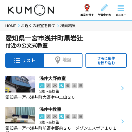
教室を探す
学習中の方
メニュー
HOME
お近くの教室を探す
検索結果
愛知県一宮市浅井町黒岩辻
付近の公文式教室
さらに条件
地図
リスト
を絞り込む
浅井大野教室
月
火
水
木
金
土
日
5歳～高校生
愛知県一宮市浅井町大野字中土山２０
浅井中教室
月
火
水
木
金
土
日
3歳～高校生
愛知県一宮市浅井町前野字郷前２６ メゾンエスポア１０１