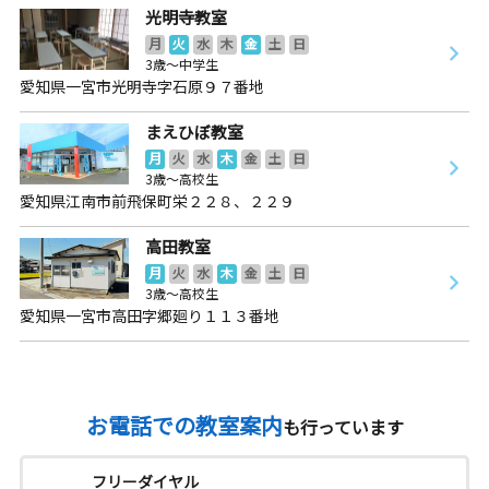
光明寺教室
月
火
水
木
金
土
日
3歳～中学生
愛知県一宮市光明寺字石原９７番地
まえひぼ教室
月
火
水
木
金
土
日
3歳～高校生
愛知県江南市前飛保町栄２２８、２２９
高田教室
月
火
水
木
金
土
日
3歳～高校生
愛知県一宮市高田字郷廻り１１３番地
お電話での教室案内
も行っています
フリーダイヤル