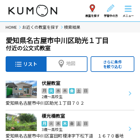
教室を探す
学習中の方
メニュー
HOME
お近くの教室を探す
検索結果
愛知県名古屋市中川区助光１丁目
付近の公文式教室
さらに条件
地図
リスト
を絞り込む
伏屋教室
月
火
水
木
金
土
日
2歳～高校生
愛知県名古屋市中川区助光１丁目７０２
榎光橋教室
月
火
水
木
金
土
日
3歳～高校生
愛知県名古屋市中川区富田町榎津字下松下道 １６７０番地