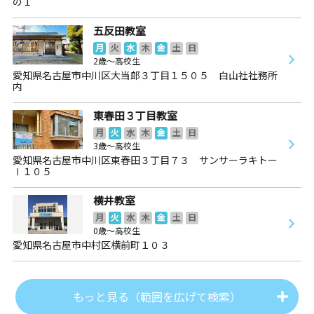
の１
五反田教室
月
火
水
木
金
土
日
2歳～高校生
愛知県名古屋市中川区大当郎３丁目１５０５ 白山社社務所
内
東春田３丁目教室
月
火
水
木
金
土
日
3歳～高校生
愛知県名古屋市中川区東春田３丁目７３ サンサーラキトー
Ⅰ１０５
横井教室
月
火
水
木
金
土
日
0歳～高校生
愛知県名古屋市中村区横前町１０３
もっと見る（範囲を広げて検索）