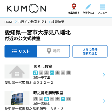
教室を探す
学習中の方
メニュー
HOME
お近くの教室を探す
検索結果
愛知県一宮市大赤見八幡北
付近の公文式教室
さらに条件
地図
リスト
を絞り込む
おろし教室
月
火
水
木
金
土
日
2歳～中学生
愛知県一宮市柚木颪５１２－２
時之島毛勝野教室
月
火
水
木
金
土
日
2歳～高校生
愛知県一宮市時之島毛勝野 ３５‐３