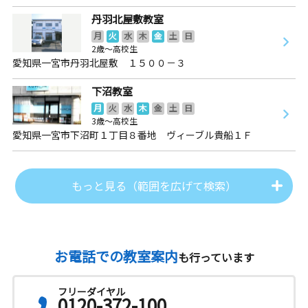
丹羽北屋敷教室
月
火
水
木
金
土
日
2歳～高校生
愛知県一宮市丹羽北屋敷 １５００－３
下沼教室
月
火
水
木
金
土
日
3歳～高校生
愛知県一宮市下沼町１丁目８番地 ヴィーブル貴船１Ｆ
もっと見る（範囲を広げて検索）
お電話での教室案内
も行っています
フリーダイヤル
0120-372-100