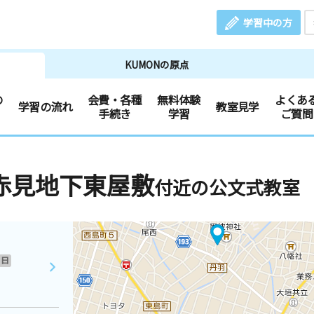
学習中の方
KUMONの原点
の
会費・各種
無料体験
よくあ
学習の流れ
教室見学
手続き
学習
ご質問
赤見地下東屋敷
付近の公文式教室
日