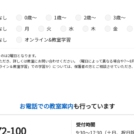
なし
0歳〜
1歳〜
2歳〜
3歳〜
日
なし
月
火
水
木
金
内１階 キ
なし
オンライン&教室学習
のは2曜日となります。
日
ただき、詳しくは教室にお問い合わせください。（曜日によって異なる場合や7～8
ライン＆教室学習」での学習か）については、保護者の方とご相談させていただき
サンライズ
日
お電話での教室案内
も行っています
受付時間
72-100
9:30～17:30（土日、祝