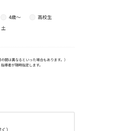
4歳〜
高校生
土
月の間は異なるといった場合もあります。）
、指導者が随時指定します。
日除く）