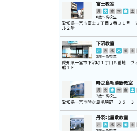
富士教室
月
火
水
木
金
土
0歳～高校生
愛知県一宮市富士３丁目２番３１号 
ル２階
下沼教室
月
火
水
木
金
土
3歳～高校生
愛知県一宮市下沼町１丁目８番地 ヴ
船１Ｆ
時之島毛勝野教室
月
火
水
木
金
土
2歳～高校生
愛知県一宮市時之島毛勝野 ３５‐３
丹羽北屋敷教室
月
火
水
木
金
土
2歳～高校生
愛知県一宮市丹羽北屋敷 １５００－