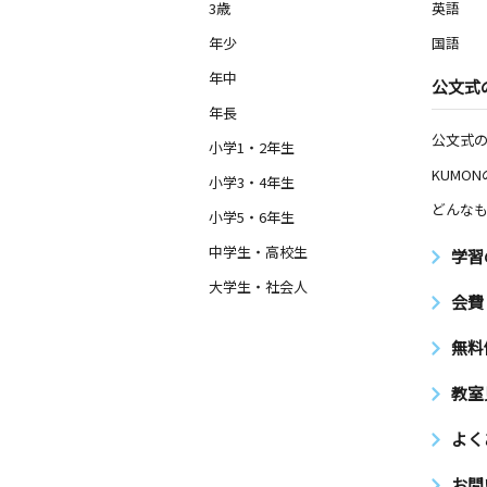
3歳
英語
年少
国語
年中
公文式
年長
公文式
小学1・2年生
KUMO
小学3・4年生
どんなも
小学5・6年生
中学生・高校生
学習
大学生・社会人
会費
無料
教室
よく
お問