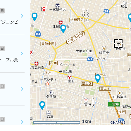
日
デジコンビ
日
ィーブル貴
日
日
1km
３