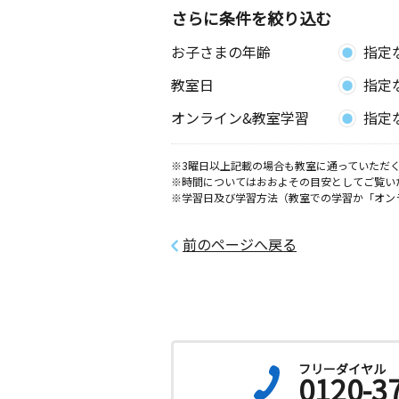
さらに条件を絞り込む
浅野中央教室
お子さまの年齢
指定
月
火
水
木
金
土
3歳～高校生
教室日
指定
愛知県一宮市浅野前林１２ 禅林寺山
ッズスペース
オンライン&教室学習
指定
文京教室
※3曜日以上記載の場合も教室に通っていただく
月
火
水
木
金
土
※時間についてはおおよその目安としてご覧い
3歳～高校生
※学習日及び学習方法（教室での学習か「オン
愛知県一宮市文京２丁目４番４０号 
文京２Ｄ
前のページへ戻る
北園通教室
月
火
水
木
金
土
3歳～中学生
愛知県一宮市北園通５丁目４番地１
フリーダイヤル
0120-3