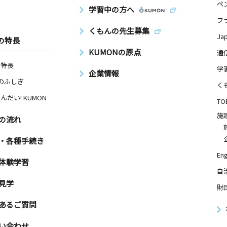
ペ
学習中の方へ
フ
くもんの先生募集
Ja
の特長
KUMONの原点
通
の特長
学
企業情報
Nのふしぎ
く
んだい! KUMON
TO
施
の流れ
・各種手続き
Eng
体験学習
自
見学
財
あるご質問
い合わせ