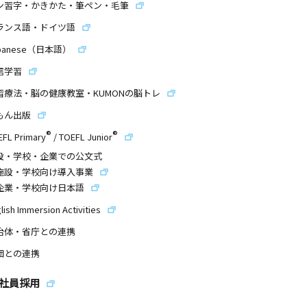
ン習字・かきかた・筆ペン・毛筆
ランス語・ドイツ語
panese（日本語）
信学習
習療法・脳の健康教室・KUMONの脳トレ
もん出版
®
®
EFL Primary
/
TOEFL Junior
設・学校・企業での公文式
施設・学校向け導入事業
企業・学校向け日本語
lish Immersion Activities
治体・省庁との連携
団との連携
社員採用