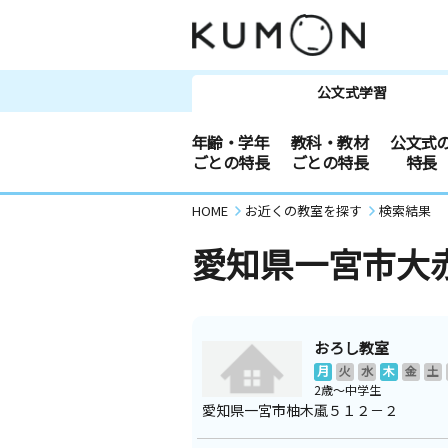
公文式学習
年齢・学年
教科・教材
公文式
ごとの特長
ごとの特長
特長
HOME
お近くの教室を探す
検索結果
愛知県一宮市大
おろし教室
月
火
水
木
金
土
2歳～中学生
愛知県一宮市柚木颪５１２－２