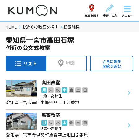
教室を探す
学習中の方
メニュー
HOME
お近くの教室を探す
検索結果
愛知県一宮市高田石塚
付近の公文式教室
さらに条件
地図
リスト
を絞り込む
高田教室
月
火
水
木
金
土
日
3歳～高校生
愛知県一宮市高田字郷廻り１１３番地
馬寄教室
月
火
水
木
金
土
日
3歳～高校生
愛知県一宮市今伊勢町馬寄字上畑田２番地