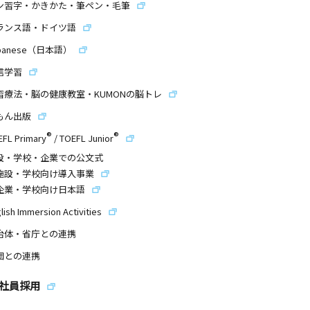
ン習字・かきかた・筆ペン・毛筆
ランス語・ドイツ語
panese（日本語）
信学習
習療法・脳の健康教室・KUMONの脳トレ
もん出版
®
®
EFL Primary
/
TOEFL Junior
設・学校・企業での公文式
施設・学校向け導入事業
企業・学校向け日本語
lish Immersion Activities
治体・省庁との連携
団との連携
社員採用