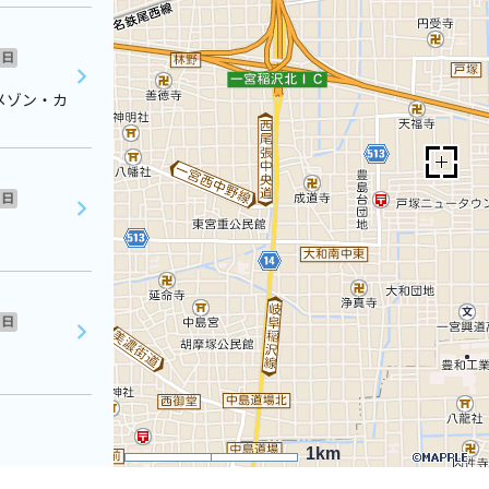
日
メゾン・カ
日
日
1km