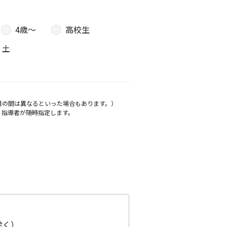
4歳〜
高校生
土
月の間は異なるといった場合もあります。）
、指導者が随時指定します。
日除く）