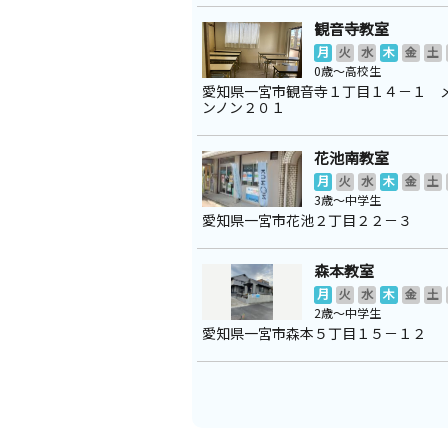
観音寺教室
月
火
水
木
金
土
0歳～高校生
愛知県一宮市観音寺１丁目１４－１ 
ンノン２０１
花池南教室
月
火
水
木
金
土
3歳～中学生
愛知県一宮市花池２丁目２２－３
森本教室
月
火
水
木
金
土
2歳～中学生
愛知県一宮市森本５丁目１５－１２