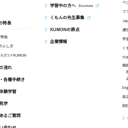
ペ
学習中の方へ
フ
くもんの先生募集
Ja
の特長
KUMONの原点
通
の特長
学
企業情報
Nのふしぎ
く
んだい! KUMON
TO
施
の流れ
・各種手続き
Eng
体験学習
自
見学
財
あるご質問
い合わせ