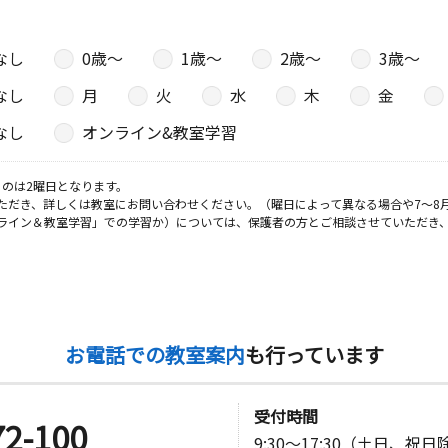
なし
0歳〜
1歳〜
2歳〜
3歳〜
なし
月
火
水
木
金
なし
オンライン&教室学習
のは2曜日となります。
ただき、詳しくは教室にお問い合わせください。（曜日によって異なる場合や7～8
ライン＆教室学習」での学習か）については、保護者の方とご相談させていただき
お電話での教室案内
も行っています
受付時間
72-100
9:30～17:30（土日、祝