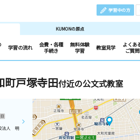
学習中の方
KUMONの原点
の
会費・各種
無料体験
よくあ
学習の流れ
教室見学
手続き
学習
ご質問
和町戸塚寺田
付近の公文式教室
日
校法人 明