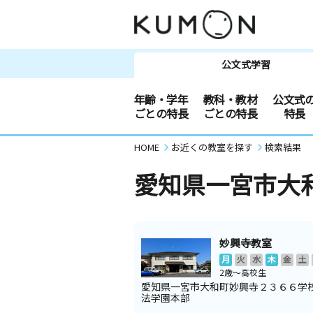
公文式学習
年齢・学年
教科・教材
公文式
ごとの特長
ごとの特長
特長
HOME
お近くの教室を探す
検索結果
愛知県一宮市大
妙興寺教室
月
火
水
木
金
土
2歳～高校生
愛知県一宮市大和町妙興寺２３６６学
法学園本部