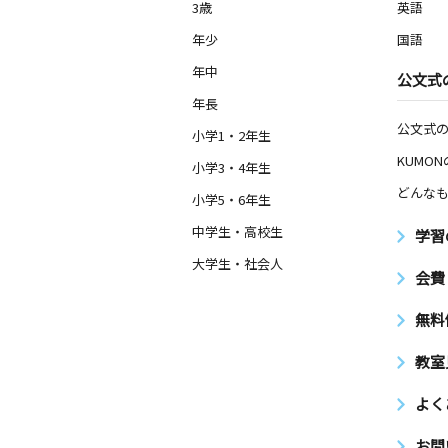
3歳
英語
年少
国語
年中
公文式
年長
公文式
小学1・2年生
KUMO
小学3・4年生
どんなも
小学5・6年生
中学生・高校生
学習
大学生・社会人
会費
無料
教室
よく
お問