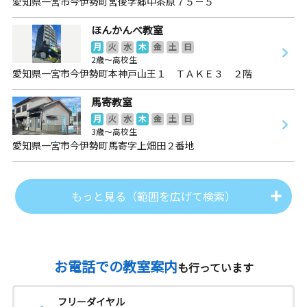
愛知県一宮市今伊勢町宮後字郷中茶原７５－５
ほんかんべ教室
月
火
水
木
金
土
日
2歳～高校生
愛知県一宮市今伊勢町本神戸山王１ ＴＡＫＥ３ ２階
馬寄教室
月
火
水
木
金
土
日
3歳～高校生
愛知県一宮市今伊勢町馬寄字上畑田２番地
もっと見る（範囲を広げて検索）
お電話での教室案内
も行っています
フリーダイヤル