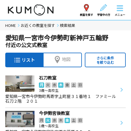
教室を探す
学習中の方
メニュー
HOME
お近くの教室を探す
検索結果
愛知県一宮市今伊勢町新神戸五輪野
付近の公文式教室
さらに条件
地図
リスト
を絞り込む
石刀教室
月
火
水
木
金
土
日
3歳～高校生
愛知県一宮市今伊勢町馬寄字上町屋３１番地１ ファミール
石刀２階 ２０１
今伊勢宮後教室
月
火
水
木
金
土
日
1歳～高校生