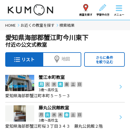
教室を探す
学習中の方
メニュー
HOME
お近くの教室を探す
検索結果
愛知県海部郡蟹江町今川東下
付近の公文式教室
さらに条件
地図
リスト
を絞り込む
蟹江本町教室
月
火
水
木
金
土
日
3歳～高校生
愛知県海部郡蟹江町本町５－５－３
藤丸公民館教室
月
火
水
木
金
土
日
3歳～高校生
愛知県海部郡蟹江町桜３丁目３４３ 藤丸公民館２階