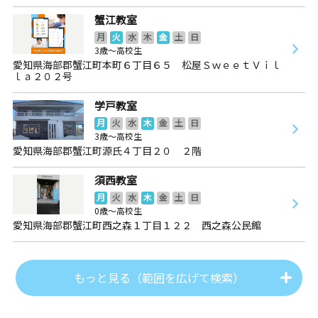
蟹江教室
月
火
水
木
金
土
日
3歳～高校生
愛知県海部郡蟹江町本町６丁目６５ 松屋ＳｗｅｅｔＶｉｌ
ｌａ２０２号
学戸教室
月
火
水
木
金
土
日
3歳～高校生
愛知県海部郡蟹江町源氏４丁目２０ ２階
須西教室
月
火
水
木
金
土
日
0歳～高校生
愛知県海部郡蟹江町西之森１丁目１２２ 西之森公民館
もっと見る（範囲を広げて検索）