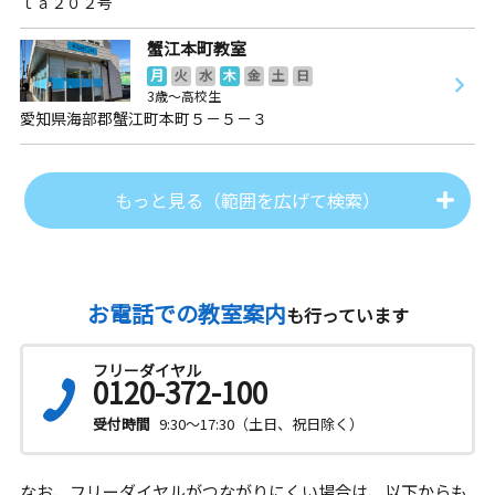
ｌａ２０２号
蟹江本町教室
月
火
水
木
金
土
日
3歳～高校生
愛知県海部郡蟹江町本町５－５－３
もっと見る（範囲を広げて検索）
お電話での教室案内
も行っています
フリーダイヤル
0120-372-100
受付時間
9:30～17:30（土日、祝日除く）
なお、フリーダイヤルがつながりにくい場合は、以下からも