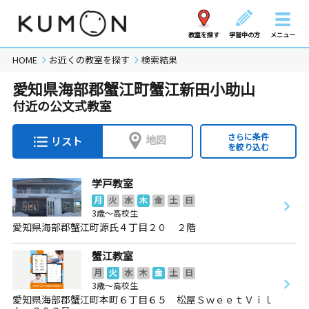
教室を探す
学習中の方
メニュー
HOME
お近くの教室を探す
検索結果
愛知県海部郡蟹江町蟹江新田小助山
付近の公文式教室
さらに条件
地図
リスト
を絞り込む
学戸教室
月
火
水
木
金
土
日
3歳～高校生
愛知県海部郡蟹江町源氏４丁目２０ ２階
蟹江教室
月
火
水
木
金
土
日
3歳～高校生
愛知県海部郡蟹江町本町６丁目６５ 松屋ＳｗｅｅｔＶｉｌ