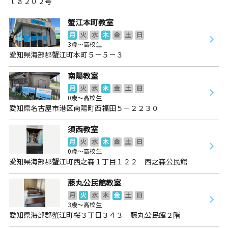
ｌａ２０２号
蟹江本町教室
月
火
水
木
金
土
日
3歳～高校生
愛知県海部郡蟹江町本町５－５－３
南陽教室
月
火
水
木
金
土
日
0歳～高校生
愛知県名古屋市港区南陽町西福田５－２２３０
須西教室
月
火
水
木
金
土
日
0歳～高校生
愛知県海部郡蟹江町西之森１丁目１２２ 西之森公民館
藤丸公民館教室
月
火
水
木
金
土
日
3歳～高校生
愛知県海部郡蟹江町桜３丁目３４３ 藤丸公民館２階