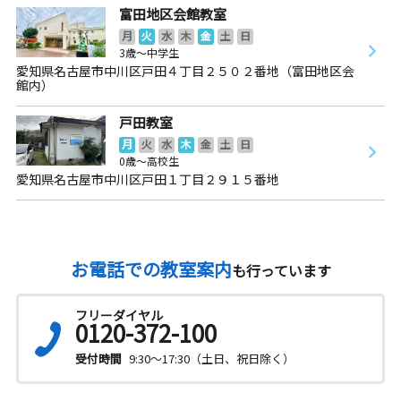
富田地区会館教室
月
火
水
木
金
土
日
3歳～中学生
愛知県名古屋市中川区戸田４丁目２５０２番地（富田地区会
館内）
戸田教室
月
火
水
木
金
土
日
0歳～高校生
愛知県名古屋市中川区戸田１丁目２９１５番地
お電話での教室案内
も行っています
フリーダイヤル
0120-372-100
受付時間
9:30～17:30（土日、祝日除く）