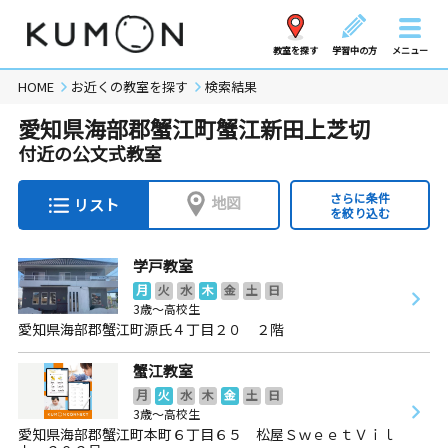
教室を探す
学習中の方
メニュー
HOME
お近くの教室を探す
検索結果
愛知県海部郡蟹江町蟹江新田上芝切
付近の公文式教室
さらに条件
地図
リスト
を絞り込む
学戸教室
月
火
水
木
金
土
日
3歳～高校生
愛知県海部郡蟹江町源氏４丁目２０ ２階
蟹江教室
月
火
水
木
金
土
日
3歳～高校生
愛知県海部郡蟹江町本町６丁目６５ 松屋ＳｗｅｅｔＶｉｌ