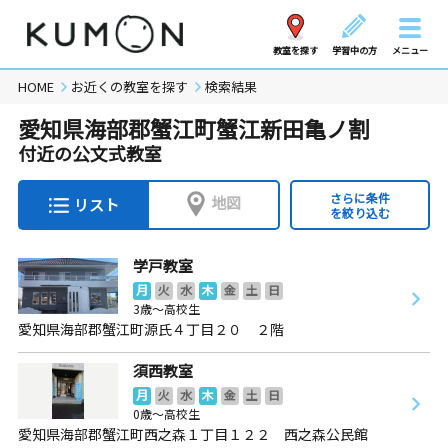
教室を探す
学習中の方
メニュー
HOME
お近くの教室を探す
検索結果
愛知県海部郡蟹江町蟹江新田亀ノ割
付近の公文式教室
さらに条件
地図
リスト
を絞り込む
学戸教室
月
火
水
木
金
土
日
3歳～高校生
愛知県海部郡蟹江町源氏４丁目２０ ２階
須西教室
月
火
水
木
金
土
日
0歳～高校生
愛知県海部郡蟹江町西之森１丁目１２２ 西之森公民館