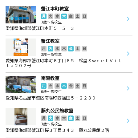
蟹江本町教室
月
火
水
木
金
土
日
3歳～高校生
愛知県海部郡蟹江町本町５－５－３
蟹江教室
月
火
水
木
金
土
日
3歳～高校生
愛知県海部郡蟹江町本町６丁目６５ 松屋ＳｗｅｅｔＶｉｌ
ｌａ２０２号
南陽教室
月
火
水
木
金
土
日
0歳～高校生
愛知県名古屋市港区南陽町西福田５－２２３０
藤丸公民館教室
月
火
水
木
金
土
日
3歳～高校生
愛知県海部郡蟹江町桜３丁目３４３ 藤丸公民館２階