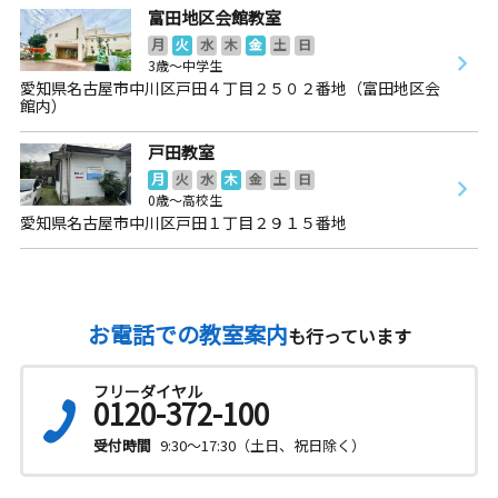
富田地区会館教室
月
火
水
木
金
土
日
3歳～中学生
愛知県名古屋市中川区戸田４丁目２５０２番地（富田地区会
館内）
戸田教室
月
火
水
木
金
土
日
0歳～高校生
愛知県名古屋市中川区戸田１丁目２９１５番地
お電話での教室案内
も行っています
フリーダイヤル
0120-372-100
受付時間
9:30～17:30（土日、祝日除く）