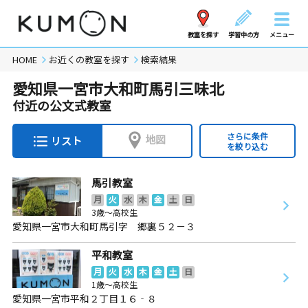
教室を探す
学習中の方
メニュー
HOME
お近くの教室を探す
検索結果
愛知県一宮市大和町馬引三味北
付近の公文式教室
さらに条件
地図
リスト
を絞り込む
馬引教室
月
火
水
木
金
土
日
3歳～高校生
愛知県一宮市大和町馬引字 郷裏５２－３
平和教室
月
火
水
木
金
土
日
1歳～高校生
愛知県一宮市平和２丁目１６‐８