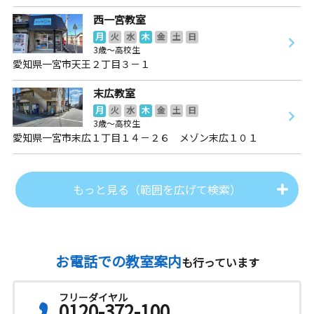
西一宮教室
月
火
水
木
金
土
日
3歳～高校生
愛知県一宮市天王２丁目３－１
末広教室
月
火
水
木
金
土
日
3歳～高校生
愛知県一宮市末広１丁目１４－２６ メゾン末広１０１
もっと見る（範囲を広げて検索）
お電話での教室案内
も行っています
フリーダイヤル
0120-372-100