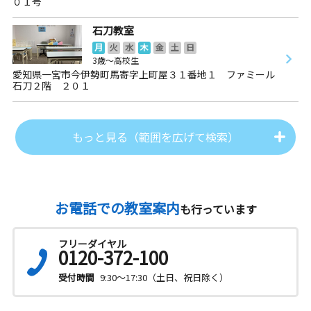
０１号
石刀教室
月
火
水
木
金
土
日
3歳～高校生
愛知県一宮市今伊勢町馬寄字上町屋３１番地１ ファミール
石刀２階 ２０１
もっと見る（範囲を広げて検索）
お電話での教室案内
も行っています
フリーダイヤル
0120-372-100
受付時間
9:30～17:30（土日、祝日除く）