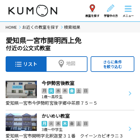
教室を探す
学習中の方
メニュー
HOME
お近くの教室を探す
検索結果
愛知県一宮市開明西上免
付近の公文式教室
さらに条件
地図
リスト
を絞り込む
今伊勢宮後教室
月
火
水
木
金
土
日
1歳～高校生
愛知県一宮市今伊勢町宮後字郷中茶原７５－５
かいめい教室
月
火
水
木
金
土
日
3歳～中学生
愛知県一宮市開明字北釈迦堂３１番 クイーンカピオラニ３