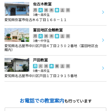
佐古木教室
月
火
水
木
金
土
日
3歳～高校生
愛知県弥富市佐古木６丁目１６８－１１
富田地区会館教室
月
火
水
木
金
土
日
3歳～中学生
愛知県名古屋市中川区戸田４丁目２５０２番地（富田地区会
館内）
戸田教室
月
火
水
木
金
土
日
0歳～高校生
愛知県名古屋市中川区戸田１丁目２９１５番地
お電話での教室案内
も行っています