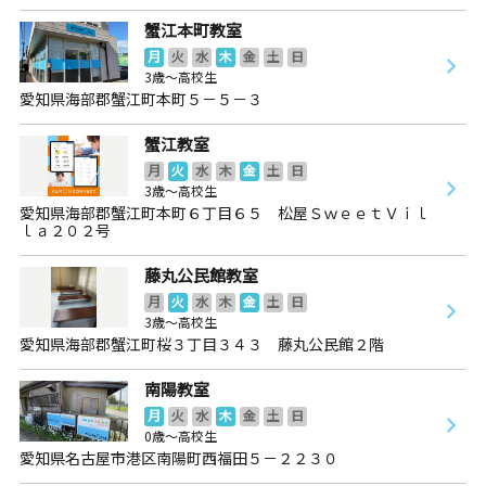
蟹江本町教室
月
火
水
木
金
土
日
3歳～高校生
愛知県海部郡蟹江町本町５－５－３
蟹江教室
月
火
水
木
金
土
日
3歳～高校生
愛知県海部郡蟹江町本町６丁目６５ 松屋ＳｗｅｅｔＶｉｌ
ｌａ２０２号
藤丸公民館教室
月
火
水
木
金
土
日
3歳～高校生
愛知県海部郡蟹江町桜３丁目３４３ 藤丸公民館２階
南陽教室
月
火
水
木
金
土
日
0歳～高校生
愛知県名古屋市港区南陽町西福田５－２２３０