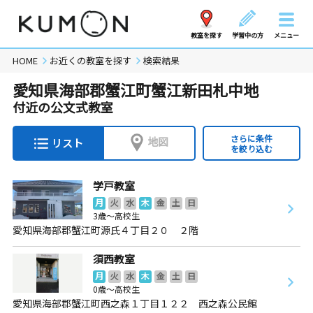
教室を探す
学習中の方
メニュー
HOME
お近くの教室を探す
検索結果
愛知県海部郡蟹江町蟹江新田札中地
付近の公文式教室
さらに条件
地図
リスト
を絞り込む
学戸教室
月
火
水
木
金
土
日
3歳～高校生
愛知県海部郡蟹江町源氏４丁目２０ ２階
須西教室
月
火
水
木
金
土
日
0歳～高校生
愛知県海部郡蟹江町西之森１丁目１２２ 西之森公民館