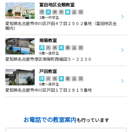
富田地区会館教室
月
火
水
木
金
土
日
3歳～中学生
愛知県名古屋市中川区戸田４丁目２５０２番地（富田地区会
館内）
南陽教室
月
火
水
木
金
土
日
0歳～高校生
愛知県名古屋市港区南陽町西福田５－２２３０
戸田教室
月
火
水
木
金
土
日
0歳～高校生
愛知県名古屋市中川区戸田１丁目２９１５番地
お電話での教室案内
も行っています