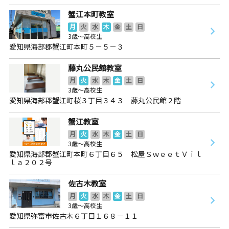
蟹江本町教室
月
火
水
木
金
土
日
3歳～高校生
愛知県海部郡蟹江町本町５－５－３
藤丸公民館教室
月
火
水
木
金
土
日
3歳～高校生
愛知県海部郡蟹江町桜３丁目３４３ 藤丸公民館２階
蟹江教室
月
火
水
木
金
土
日
3歳～高校生
愛知県海部郡蟹江町本町６丁目６５ 松屋ＳｗｅｅｔＶｉｌ
ｌａ２０２号
佐古木教室
月
火
水
木
金
土
日
3歳～高校生
愛知県弥富市佐古木６丁目１６８－１１