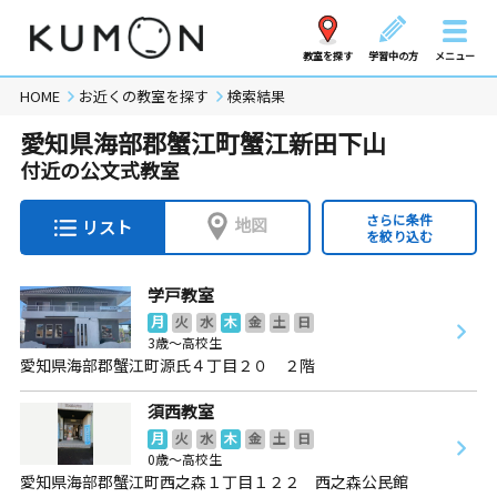
教室を探す
学習中の方
メニュー
HOME
お近くの教室を探す
検索結果
愛知県海部郡蟹江町蟹江新田下山
付近の公文式教室
さらに条件
地図
リスト
を絞り込む
学戸教室
月
火
水
木
金
土
日
3歳～高校生
愛知県海部郡蟹江町源氏４丁目２０ ２階
須西教室
月
火
水
木
金
土
日
0歳～高校生
愛知県海部郡蟹江町西之森１丁目１２２ 西之森公民館