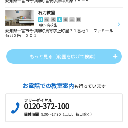
愛知県一宮市今伊勢町宮後字郷中茶原７５－５
石刀教室
月
火
水
木
金
土
日
3歳～高校生
愛知県一宮市今伊勢町馬寄字上町屋３１番地１ ファミール
石刀２階 ２０１
もっと見る（範囲を広げて検索）
お電話での教室案内
も行っています
フリーダイヤル
0120-372-100
受付時間
9:30～17:30（土日、祝日除く）