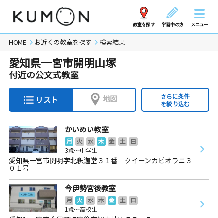
教室を探す
学習中の方
メニュー
HOME
お近くの教室を探す
検索結果
愛知県一宮市開明山塚
付近の公文式教室
さらに条件
地図
リスト
を絞り込む
かいめい教室
月
火
水
木
金
土
日
3歳～中学生
愛知県一宮市開明字北釈迦堂３１番 クイーンカピオラニ３
０１号
今伊勢宮後教室
月
火
水
木
金
土
日
1歳～高校生