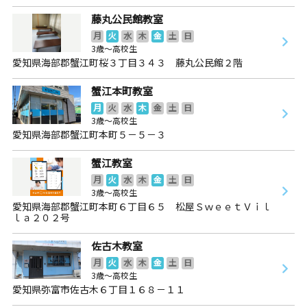
藤丸公民館教室
月
火
水
木
金
土
日
3歳～高校生
愛知県海部郡蟹江町桜３丁目３４３ 藤丸公民館２階
蟹江本町教室
月
火
水
木
金
土
日
3歳～高校生
愛知県海部郡蟹江町本町５－５－３
蟹江教室
月
火
水
木
金
土
日
3歳～高校生
愛知県海部郡蟹江町本町６丁目６５ 松屋ＳｗｅｅｔＶｉｌ
ｌａ２０２号
佐古木教室
月
火
水
木
金
土
日
3歳～高校生
愛知県弥富市佐古木６丁目１６８－１１