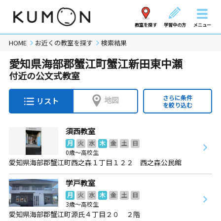
教室を探す
学習中の方
メニュー
HOME
お近くの教室を探す
検索結果
愛知県海部郡蟹江町蟹江新田東中瀬
付近の公文式教室
さらに条件
地図
リスト
を絞り込む
須西教室
月
火
水
木
金
土
日
0歳～高校生
愛知県海部郡蟹江町西之森１丁目１２２ 西之森公民館
学戸教室
月
火
水
木
金
土
日
3歳～高校生
愛知県海部郡蟹江町源氏４丁目２０ ２階