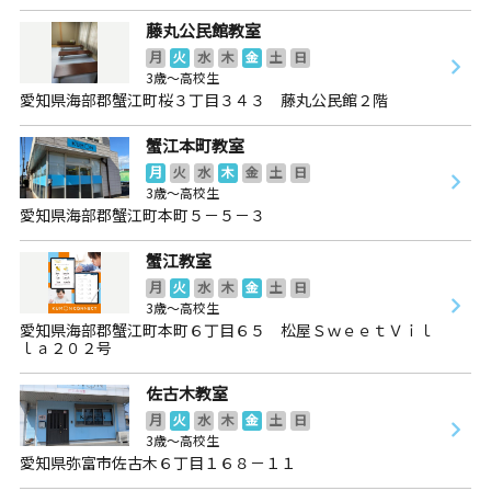
藤丸公民館教室
月
火
水
木
金
土
日
3歳～高校生
愛知県海部郡蟹江町桜３丁目３４３ 藤丸公民館２階
蟹江本町教室
月
火
水
木
金
土
日
3歳～高校生
愛知県海部郡蟹江町本町５－５－３
蟹江教室
月
火
水
木
金
土
日
3歳～高校生
愛知県海部郡蟹江町本町６丁目６５ 松屋ＳｗｅｅｔＶｉｌ
ｌａ２０２号
佐古木教室
月
火
水
木
金
土
日
3歳～高校生
愛知県弥富市佐古木６丁目１６８－１１