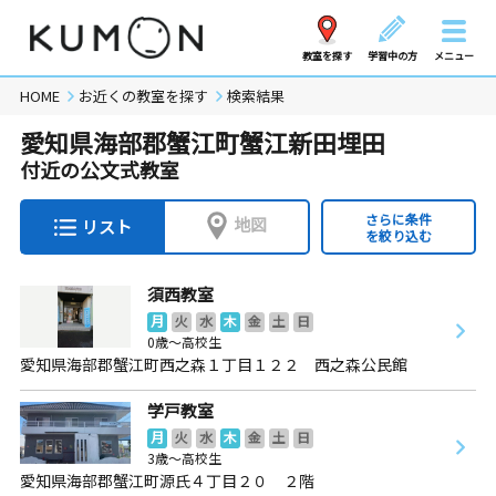
教室を探す
学習中の方
メニュー
HOME
お近くの教室を探す
検索結果
愛知県海部郡蟹江町蟹江新田埋田
付近の公文式教室
さらに条件
地図
リスト
を絞り込む
須西教室
月
火
水
木
金
土
日
0歳～高校生
愛知県海部郡蟹江町西之森１丁目１２２ 西之森公民館
学戸教室
月
火
水
木
金
土
日
3歳～高校生
愛知県海部郡蟹江町源氏４丁目２０ ２階