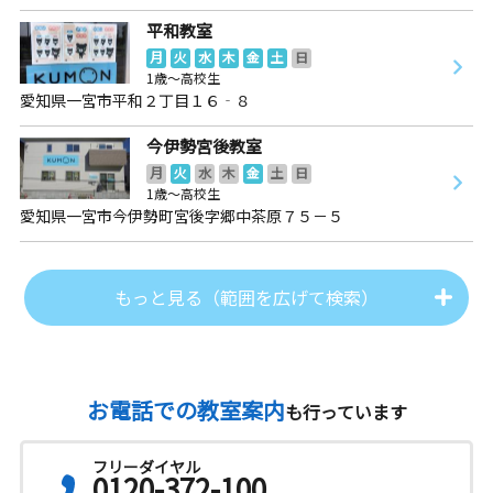
平和教室
月
火
水
木
金
土
日
1歳～高校生
愛知県一宮市平和２丁目１６‐８
今伊勢宮後教室
月
火
水
木
金
土
日
1歳～高校生
愛知県一宮市今伊勢町宮後字郷中茶原７５－５
もっと見る（範囲を広げて検索）
お電話での教室案内
も行っています
フリーダイヤル
0120-372-100