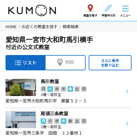
教室を探す
学習中の方
メニュー
HOME
お近くの教室を探す
検索結果
愛知県一宮市大和町馬引横手
付近の公文式教室
さらに条件
地図
リスト
を絞り込む
馬引教室
月
火
水
木
金
土
日
3歳～高校生
愛知県一宮市大和町馬引字 郷裏５２－３
尾張三条教室
月
火
水
木
金
土
日
2歳～高校生
愛知県一宮市三条字 田畑 ３２番地１