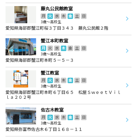
藤丸公民館教室
月
火
水
木
金
土
日
3歳～高校生
愛知県海部郡蟹江町桜３丁目３４３ 藤丸公民館２階
蟹江本町教室
月
火
水
木
金
土
日
3歳～高校生
愛知県海部郡蟹江町本町５－５－３
蟹江教室
月
火
水
木
金
土
日
3歳～高校生
愛知県海部郡蟹江町本町６丁目６５ 松屋ＳｗｅｅｔＶｉｌ
ｌａ２０２号
佐古木教室
月
火
水
木
金
土
日
3歳～高校生
愛知県弥富市佐古木６丁目１６８－１１