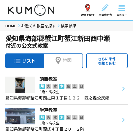
教室を探す
学習中の方
メニュー
HOME
お近くの教室を探す
検索結果
愛知県海部郡蟹江町蟹江新田西中瀬
付近の公文式教室
さらに条件
地図
リスト
を絞り込む
須西教室
月
火
水
木
金
土
日
0歳～高校生
愛知県海部郡蟹江町西之森１丁目１２２ 西之森公民館
学戸教室
月
火
水
木
金
土
日
3歳～高校生
愛知県海部郡蟹江町源氏４丁目２０ ２階