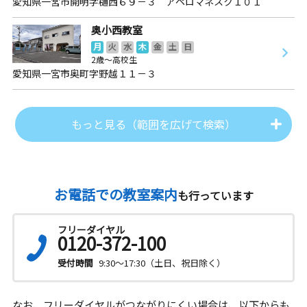
愛知県一宮市開明字樋西６９－３ アペロマネスク１０１
奥小西教室
月
火
水
木
金
土
日
2歳～高校生
愛知県一宮市奥町字野越１１－３
もっと見る（範囲を広げて検索）
お電話での教室案内
も行っています
フリーダイヤル
0120-372-100
受付時間
9:30～17:30（土日、祝日除く）
なお、フリーダイヤルがつながりにくい場合は、以下からも