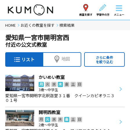
教室を探す
学習中の方
メニュー
HOME
お近くの教室を探す
検索結果
愛知県一宮市開明宮西
付近の公文式教室
さらに条件
地図
リスト
を絞り込む
かいめい教室
月
火
水
木
金
土
日
3歳～中学生
愛知県一宮市開明字北釈迦堂３１番 クイーンカピオラニ３
０１号
開明西教室
月
火
水
木
金
土
日
2歳～中学生