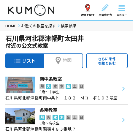
教室を探す
学習中の方
メニュー
HOME
お近くの教室を探す
検索結果
石川県河北郡津幡町太田井
付近の公文式教室
さらに条件
地図
リスト
を絞り込む
南中条教室
月
火
水
木
金
土
日
0歳～中学生
石川県河北郡津幡町南中条ト－１８２ Ｍコーポ１０３号室
条南教室
月
火
水
木
金
土
日
0歳～高校生
石川県河北郡津幡町潟端４８３番地７