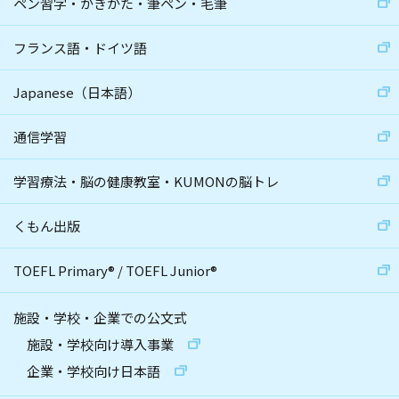
ペン習字・かきかた・筆ペン・毛筆
フランス語・ドイツ語
Japanese（日本語）
通信学習
学習療法・脳の健康教室・KUMONの脳トレ
くもん出版
TOEFL Primary
®
/
TOEFL Junior
®
施設・学校・企業での公文式
施設・学校向け導入事業
企業・学校向け日本語