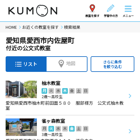
教室を探す
学習中の方
メニュー
HOME
お近くの教室を探す
検索結果
愛知県愛西市内佐屋町
付近の公文式教室
さらに条件
地図
リスト
を絞り込む
柚木教室
月
火
水
木
金
土
日
2歳～高校生
愛知県愛西市柚木町前田面５８０ 服部様方 公文式柚木教
室
雀ヶ森教室
月
火
水
木
金
土
日
3歳～高校生