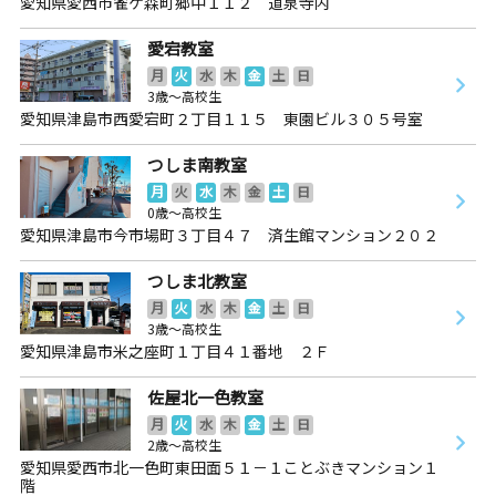
愛知県愛西市雀ケ森町郷中１１２ 道泉寺内
愛宕教室
月
火
水
木
金
土
日
3歳～高校生
愛知県津島市西愛宕町２丁目１１５ 東園ビル３０５号室
つしま南教室
月
火
水
木
金
土
日
0歳～高校生
愛知県津島市今市場町３丁目４７ 済生館マンション２０２
つしま北教室
月
火
水
木
金
土
日
3歳～高校生
愛知県津島市米之座町１丁目４１番地 ２Ｆ
佐屋北一色教室
月
火
水
木
金
土
日
2歳～高校生
愛知県愛西市北一色町東田面５１－１ことぶきマンション１
階