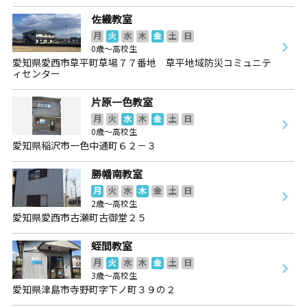
佐織教室
月
火
水
木
金
土
日
0歳～高校生
愛知県愛西市草平町草場７７番地 草平地域防災コミュニテ
ィセンター
片原一色教室
月
火
水
木
金
土
日
0歳～高校生
愛知県稲沢市一色中通町６２－３
勝幡南教室
月
火
水
木
金
土
日
2歳～高校生
愛知県愛西市古瀬町古御堂２５
蛭間教室
月
火
水
木
金
土
日
3歳～高校生
愛知県津島市寺野町字下ノ町３９の２