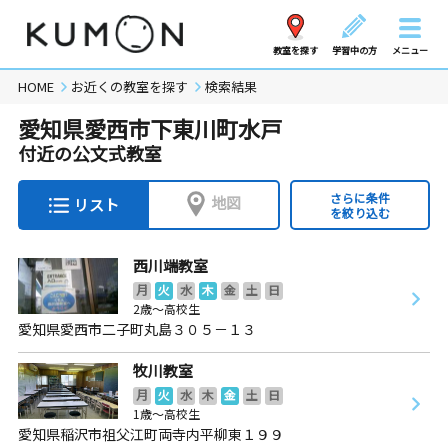
教室を探す
学習中の方
メニュー
HOME
お近くの教室を探す
検索結果
愛知県愛西市下東川町水戸
付近の公文式教室
さらに条件
地図
リスト
を絞り込む
西川端教室
月
火
水
木
金
土
日
2歳～高校生
愛知県愛西市二子町丸島３０５－１３
牧川教室
月
火
水
木
金
土
日
1歳～高校生
愛知県稲沢市祖父江町両寺内平柳東１９９