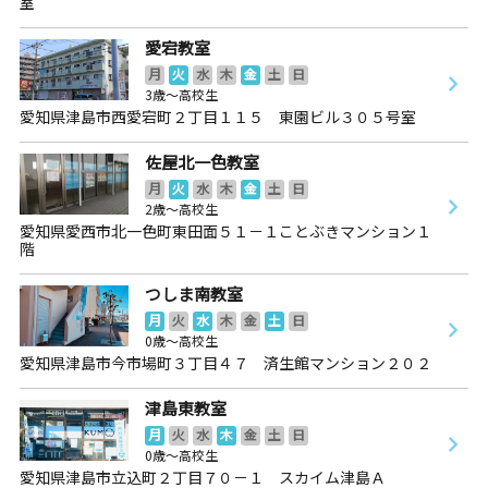
室
愛宕教室
月
火
水
木
金
土
日
3歳～高校生
愛知県津島市西愛宕町２丁目１１５ 東園ビル３０５号室
佐屋北一色教室
月
火
水
木
金
土
日
2歳～高校生
愛知県愛西市北一色町東田面５１－１ことぶきマンション１
階
つしま南教室
月
火
水
木
金
土
日
0歳～高校生
愛知県津島市今市場町３丁目４７ 済生館マンション２０２
津島東教室
月
火
水
木
金
土
日
0歳～高校生
愛知県津島市立込町２丁目７０－１ スカイム津島Ａ