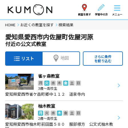
教室を探す
学習中の方
メニュー
HOME
お近くの教室を探す
検索結果
愛知県愛西市内佐屋町佐屋河原
付近の公文式教室
さらに条件
地図
リスト
を絞り込む
雀ヶ森教室
月
火
水
木
金
土
日
3歳～高校生
愛知県愛西市雀ケ森町郷中１１２ 道泉寺内
柚木教室
月
火
水
木
金
土
日
2歳～高校生
愛知県愛西市柚木町前田面５８０ 服部様方 公文式柚木教