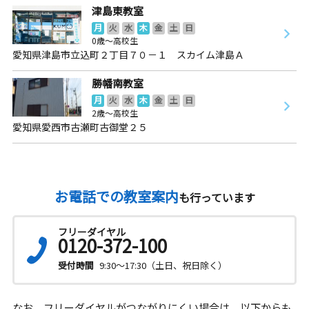
津島東教室
月
火
水
木
金
土
日
0歳～高校生
愛知県津島市立込町２丁目７０－１ スカイム津島Ａ
勝幡南教室
月
火
水
木
金
土
日
2歳～高校生
愛知県愛西市古瀬町古御堂２５
お電話での教室案内
も行っています
フリーダイヤル
0120-372-100
受付時間
9:30～17:30（土日、祝日除く）
なお、フリーダイヤルがつながりにくい場合は、以下からも