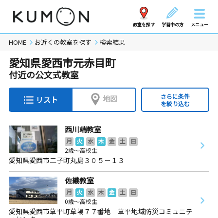
教室を探す
学習中の方
メニュー
HOME
お近くの教室を探す
検索結果
愛知県愛西市元赤目町
付近の公文式教室
さらに条件
地図
リスト
を絞り込む
西川端教室
月
火
水
木
金
土
日
2歳～高校生
愛知県愛西市二子町丸島３０５－１３
佐織教室
月
火
水
木
金
土
日
0歳～高校生
愛知県愛西市草平町草場７７番地 草平地域防災コミュニテ