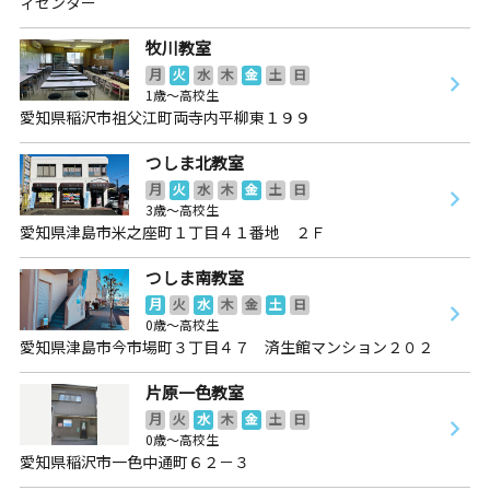
ィセンター
牧川教室
月
火
水
木
金
土
日
1歳～高校生
愛知県稲沢市祖父江町両寺内平柳東１９９
つしま北教室
月
火
水
木
金
土
日
3歳～高校生
愛知県津島市米之座町１丁目４１番地 ２Ｆ
つしま南教室
月
火
水
木
金
土
日
0歳～高校生
愛知県津島市今市場町３丁目４７ 済生館マンション２０２
片原一色教室
月
火
水
木
金
土
日
0歳～高校生
愛知県稲沢市一色中通町６２－３